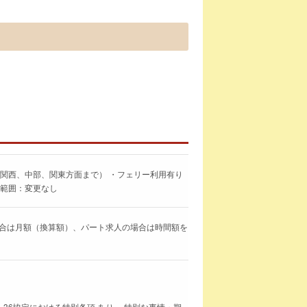
（関西、中部、関東方面まで） ・フェリー利用有り
更範囲：変更なし
求人の場合は月額（換算額）、パート求人の場合は時間額を
 36協定における特別条項 あり、 特別な事情・期