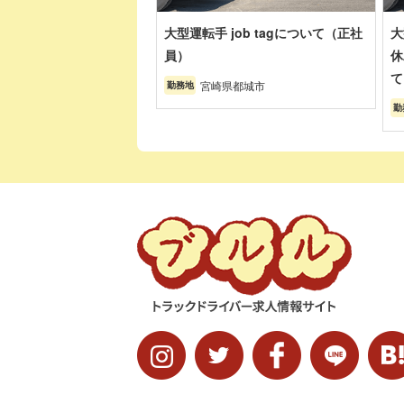
大型運転手 job tagについて（正社
大
員）
休
て
宮崎県都城市
勤務地
勤