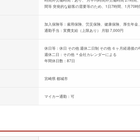
間等 突発的な顧客の需要等のため、1日7時間、1月70時間
加入保険等：雇用保険、労災保険、健康保険、厚生年金
通勤手当：実費支給（上限あり） 月額 7,000円
休日等：休日 その他 週休二日制 その他 ６ヶ月経過後の
週休二日：その他 ＊会社カレンダーによる
年間休日数：87日
宮崎県 都城市
マイカー通勤：可