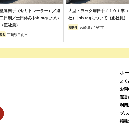
型運転手（セミトレーラー）／週
大型トラック運転手／１０ｔ車（
二日制／土日休み job tagについ
社） job tagについて（正社員）
（正社員）
宮崎県えびの市
勤務地
宮崎県日向市
務地
ホー
よく
お問
運営
利用
ブル
掲載