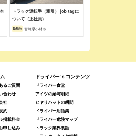
本
トラック運転手（牽引） job tagに
ついて（正社員）
宮崎県小林市
勤務地
ム
ドライバー’ｓコンテンツ
あるご質問
ドライバー食堂
い合わせ
アイツの給与明細
会社
ヒヤリハットの瞬間
規約
ドライバー用語集
ル掲載料金
ドライバー危険マップ
お申し込み
トラック業界裏話
トラック・タイヤ情報