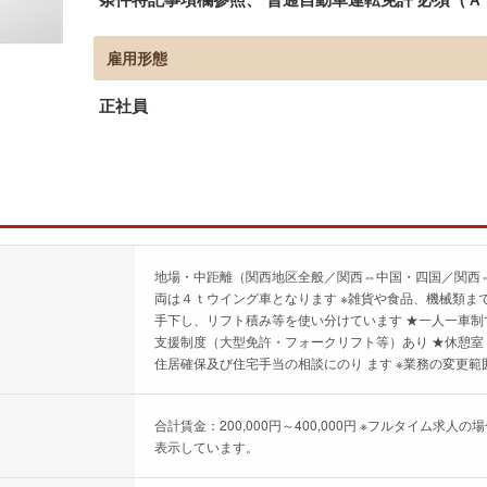
雇用形態
正社員
地場・中距離（関西地区全般／関西⇔中国・四国／関西⇔
両は４ｔウイング車となります ※雑貨や食品、機械類ま
手下し、リフト積み等を使い分けています ★一人一車制
支援制度（大型免許・フォークリフト等）あり ★休憩室
住居確保及び住宅手当の相談にのり ます ※業務の変更範
合計賃金：200,000円～400,000円 ※フルタイム
表示しています。