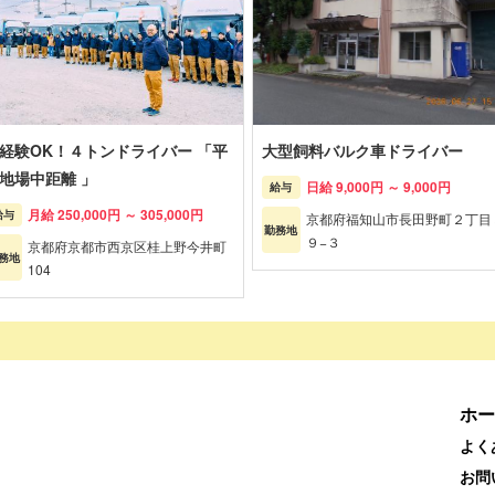
経験OK！４トンドライバー 「平
大型飼料バルク車ドライバー
地場中距離 」
日給 9,000円 ～ 9,000円
給与
月給 250,000円 ～ 305,000円
給与
京都府福知山市長田野町２丁目
勤務地
９−３
京都府京都市西京区桂上野今井町
務地
104
ホー
よく
お問