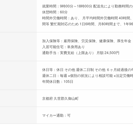
就業時間：9時00分～18時00分 配送先により勤務時間
休憩時間：60分
時間外労働時間：あり、 月平均時間外労働時間 40時間、
間等 繁忙期対応のため 1日6時間、月80時間まで、1年9
加入保険等：雇用保険、労災保険、健康保険、厚生年金
入居可能住宅：単身用あり
通勤手当：実費支給（上限あり） 月額 24,500円
休日等：休日 その他 週休二日制 その他 ６ヶ月経過後の
週休二日：毎週 ※個別の状況により相談可能 ※法定労働
年間休日数：105日
京都府 久世郡久御山町
マイカー通勤：可