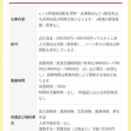
※ＪＡ関連物流配送 肥料・金属製品など ※配送先は
仕事内容
九州管内及び関西方面となります。 ※業務の変更範
囲：変更なし
合計賃金：205,000円～330,000円 ※フルタイム求
給与
人の場合は月額（換算額）、パート求人の場合は時
間額を表示しています。
就業時間：変形労働時間制 1年単位 8時00分～17時
00分 8時00分～12時00分 （2）は土曜日（休憩な
し） 就業時間は業務内容により変動する場合があ
勤務時間
ります
休憩時間：120分
時間外労働時間：なし、 36協定における特別条項
なし
加入保険等：雇用保険、労災保険、健康保険、厚生
待遇及び福利厚
年金
生
入居可能住宅：なし
通勤手当：実費支給（上限あり） 月額 15,000円