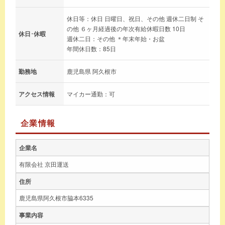
休日等：休日 日曜日、祝日、その他 週休二日制 そ
の他 ６ヶ月経過後の年次有給休暇日数 10日
休日･休暇
週休二日：その他 ＊年末年始・お盆
年間休日数：85日
勤務地
鹿児島県 阿久根市
アクセス情報
マイカー通勤：可
企業情報
企業名
有限会社 京田運送
住所
鹿児島県阿久根市脇本6335
事業内容