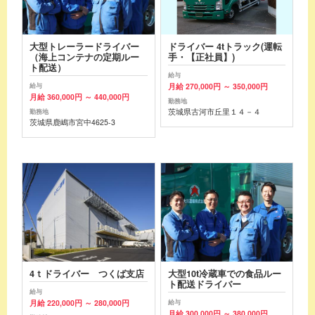
大型トレーラードライバー
ドライバー 4tトラック(運転
（海上コンテナの定期ルー
手・【正社員】)
ト配送）
給与
月給 270,000円 ～ 350,000円
給与
月給 360,000円 ～ 440,000円
勤務地
茨城県古河市丘里１４－４
勤務地
茨城県鹿嶋市宮中4625-3
4ｔドライバー つくば支店
大型10t冷蔵車での食品ルー
ト配送ドライバー
給与
月給 220,000円 ～ 280,000円
給与
月給 300,000円 ～ 380,000円