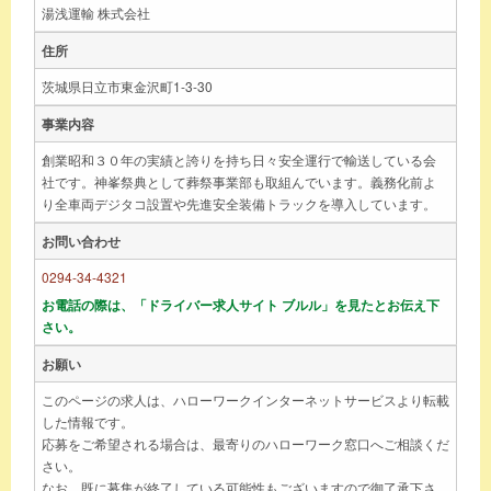
湯浅運輸 株式会社
住所
茨城県日立市東金沢町1-3-30
事業内容
創業昭和３０年の実績と誇りを持ち日々安全運行で輸送している会
社です。神峯祭典として葬祭事業部も取組んでいます。義務化前よ
り全車両デジタコ設置や先進安全装備トラックを導入しています。
お問い合わせ
0294-34-4321
お電話の際は、「ドライバー求人サイト ブルル」を見たとお伝え下
さい。
お願い
このページの求人は、ハローワークインターネットサービスより転載
した情報です。
応募をご希望される場合は、最寄りのハローワーク窓口へご相談くだ
さい。
なお、既に募集が終了している可能性もございますので御了承下さ