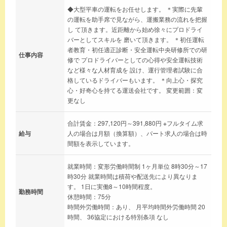
◆大型平車の運転をお任せします。 ＊実際に先輩
の運転を助手席で見ながら、運搬業務の流れを把握
し て頂きます。近距離から始め徐々にプロドライ
バーとしてスキルを 磨いて頂きます。 ＊初任運転
者教育・初任適正診断・安全運転中央研修所での研
仕事内容
修で プロドライバーとしての心得や安全運転技術
など様々な人材育成を 設け、運行管理者試験に合
格しているドライバーもいます。 ＊向上心・探究
心・好奇心を持てる運送会社です。 変更範囲：変
更なし
合計賃金：297,120円～391,880円 ※フルタイム求
給与
人の場合は月額（換算額）、パート求人の場合は時
間額を表示しています。
就業時間：変形労働時間制 1ヶ月単位 8時30分～17
時30分 就業時間は積荷や配送先により異なりま
す。 1日に実働8～10時間程度。
勤務時間
休憩時間：75分
時間外労働時間：あり、 月平均時間外労働時間 20
時間、 36協定における特別条項 なし