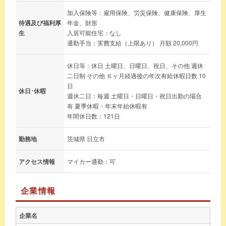
加入保険等：雇用保険、労災保険、健康保険、厚生
待遇及び福利厚
年金、財形
生
入居可能住宅：なし
通勤手当：実費支給（上限あり） 月額 20,000円
休日等：休日 土曜日、日曜日、祝日、その他 週休
二日制 その他 ６ヶ月経過後の年次有給休暇日数 10
日
休日･休暇
週休二日：毎週 土曜日・日曜日・祝日出勤の場合
有 夏季休暇・年末年始休暇有
年間休日数：121日
勤務地
茨城県 日立市
アクセス情報
マイカー通勤：可
企業情報
企業名