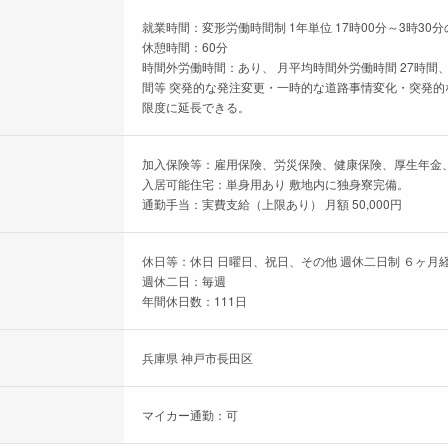
就業時間：変形労働時間制 1年単位 17時00分～3時30
休憩時間：60分
時間外労働時間：あり、 月平均時間外労働時間 27時間、
間等 突発的な発注変更・一時的な道路事情変化・突発的な
限度に延長できる。
加入保険等：雇用保険、労災保険、健康保険、厚生年金
入居可能住宅：単身用あり 敷地内に独身寮完備。
通勤手当：実費支給（上限あり） 月額 50,000円
休日等：休日 日曜日、祝日、その他 週休二日制 ６ヶ月
週休二日：毎週
年間休日数：111日
兵庫県 神戸市長田区
マイカー通勤：可