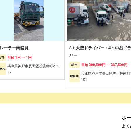
レーラー乗務員
8ｔ大型ドライバー・4ｔ中型ド
バー
月給 1円 ～ 1円
給与
日給 300,500円 ～ 387,500円
給与
兵庫県神戸市長田区苅藻島町2-1-
務地
17
兵庫県神戸市長田区駒ヶ林南町1
勤務地
101
ホー
よく