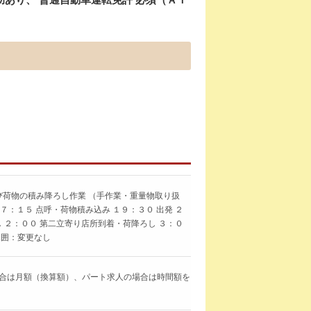
び荷物の積み降ろし作業 （手作業・重量物取り扱
７：１５ 点呼・荷物積み込み １９：３０ 出発 ２
し ２：００ 第二立寄り店所到着・荷降ろし ３：０
範囲：変更なし
求人の場合は月額（換算額）、パート求人の場合は時間額を