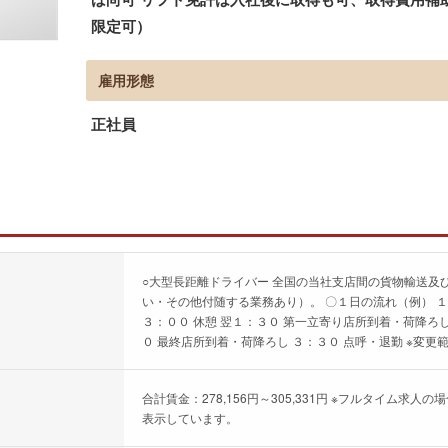
限定可）
雇用形態
正社員
○大型長距離ドライバー 全国の当社支店間の貨物輸送及
い・その他付随する業務あり）。 〇１日の流れ（例） １
３：００ 休憩 翌１：３０ 第一立寄り店所到着・荷降ろ
０ 最終店所到着・荷降ろし ３：３０ 点呼・退勤 ※変更
合計賃金：278,156円～305,331円 ※フルタイム
表示しています。