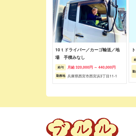
10ｔドライバー／カーゴ輸送／地
ト
場 手積みなし
月給 320,000円 ～ 440,000円
給与
勤
兵庫県西宮市西宮浜3丁目11-1
勤務地