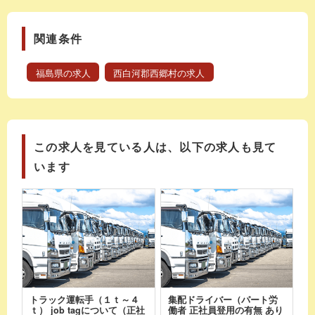
関連条件
福島県の求人
西白河郡西郷村の求人
この求人を見ている人は、以下の求人も見て
います
トラック運転手（１ｔ～４
集配ドライバー（パート労
ｔ） job tagについて（正社
働者 正社員登用の有無 あり