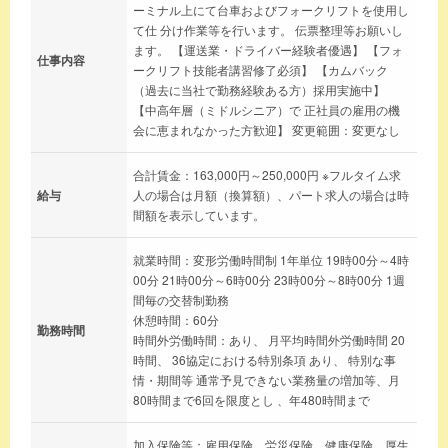
ーミナル上にて台車およびフォークリフトを使用し
て仕 分け作業等を行います。 伝票整理等お願いし
ます。 【運送業・ドライバー経験者優遇】 【フォ
仕事内容
ークリフト技能者講習修了必須】 【カムバック
（過去に当社で勤務経験ある方）採用実施中】
【中高年層（ミドルシニア）で 正社員の雇用の機
会に恵まれなかった方歓迎】 変更範囲：変更なし
合計賃金：163,000円～250,000円 ※フルタイム求
給与
人の場合は月額（換算額）、パート求人の場合は時
間額を表示しています。
就業時間：変形労働時間制 1年単位 19時00分～4時
00分 21時00分～6時00分 23時00分～8時00分 1週
間毎の交替制勤務
休憩時間：60分
勤務時間
時間外労働時間：あり、 月平均時間外労働時間 20
時間、 36協定における特別条項 あり、 特別な事
情・期間等 通常予見できない業務量の増加等、月
80時間まで6回を限度とし 、年480時間まで
加入保険等：雇用保険、労災保険、健康保険、厚生