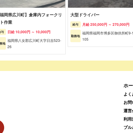
福岡県広川町】倉庫内フォークリ
大型ドライバー
ト作業
月給 250,000円 ～ 270,000円
給与
日給 10,000円 ～ 10,000円
給与
福岡県福岡市博多区御供所町9-1
勤務地
105
福岡県八女郡広川町大字日吉523-
務地
26
ホー
よく
お問
運営
利用
ブル