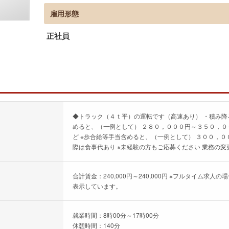
雇用形態
正社員
◆トラック（４ｔ平）の運転です（高速あり） ・積み降
めると、（一例として） ２８０，０００円～３５０，０
ど ※歩合給等手当含めると、（一例として） ３００，０
際は食事代あり ※未経験の方もご応募ください 業務の
合計賃金：240,000円～240,000円 ※フルタイム
表示しています。
就業時間：8時00分～17時00分
休憩時間：140分