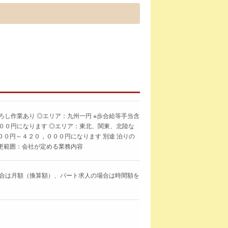
ろし作業あり ◎エリア：九州一円 ※歩合給等手当含
００円になります ◎エリア：東北、関東、北陸な
００円～４２０，０００円になります 別途 泊りの
変更範囲：会社が定める業務内容
求人の場合は月額（換算額）、パート求人の場合は時間額を