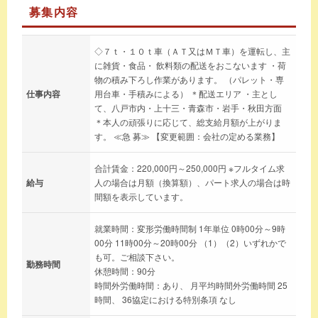
募集内容
◇７ｔ・１０ｔ車（ＡＴ又はＭＴ車）を運転し、主
に雑貨・食品・ 飲料類の配送をおこないます ・荷
物の積み下ろし作業があります。 （パレット・専
仕事内容
用台車・手積みによる） ＊配送エリア ・主とし
て、八戸市内・上十三・青森市・岩手・秋田方面
＊本人の頑張りに応じて、総支給月額が上がりま
す。 ≪急 募≫ 【変更範囲：会社の定める業務】
合計賃金：220,000円～250,000円 ※フルタイム求
給与
人の場合は月額（換算額）、パート求人の場合は時
間額を表示しています。
就業時間：変形労働時間制 1年単位 0時00分～9時
00分 11時00分～20時00分 （1）（2）いずれかで
も可。ご相談下さい。
勤務時間
休憩時間：90分
時間外労働時間：あり、 月平均時間外労働時間 25
時間、 36協定における特別条項 なし