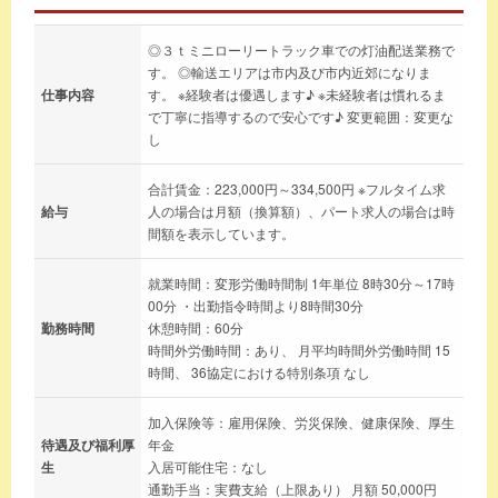
◎３ｔミニローリートラック車での灯油配送業務で
す。 ◎輸送エリアは市内及び市内近郊になりま
仕事内容
す。 ※経験者は優遇します♪ ※未経験者は慣れるま
で丁寧に指導するので安心です♪ 変更範囲：変更な
し
合計賃金：223,000円～334,500円 ※フルタイム求
給与
人の場合は月額（換算額）、パート求人の場合は時
間額を表示しています。
就業時間：変形労働時間制 1年単位 8時30分～17時
00分 ・出勤指令時間より8時間30分
勤務時間
休憩時間：60分
時間外労働時間：あり、 月平均時間外労働時間 15
時間、 36協定における特別条項 なし
加入保険等：雇用保険、労災保険、健康保険、厚生
待遇及び福利厚
年金
生
入居可能住宅：なし
通勤手当：実費支給（上限あり） 月額 50,000円