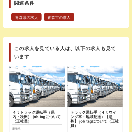
関連条件
青森県の求人
青森市の求人
この求人を見ている人は、以下の求人も見て
います
４ｔトラック運転手（県
トラック運転手（４ｔウイ
内・秋田） job tagについて
ング車・地域配送）【急
（正社員）
募】 job tagについて（正社
員）
勤務地