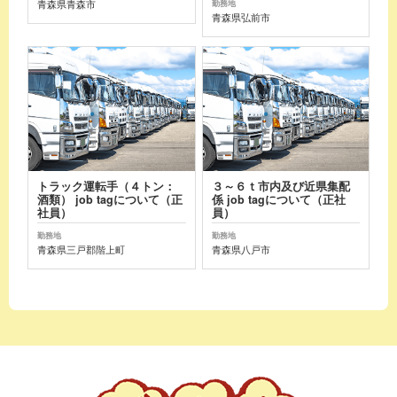
青森県青森市
勤務地
青森県弘前市
トラック運転手（４トン：
３～６ｔ市内及び近県集配
酒類） job tagについて（正
係 job tagについて（正社
社員）
員）
勤務地
勤務地
青森県三戸郡階上町
青森県八戸市