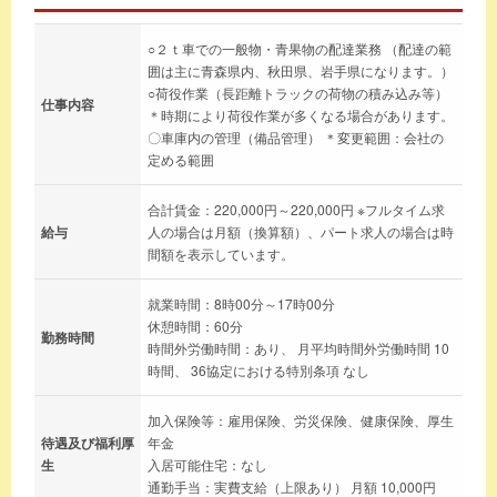
○２ｔ車での一般物・青果物の配達業務 （配達の範
囲は主に青森県内、秋田県、岩手県になります。）
○荷役作業（長距離トラックの荷物の積み込み等）
仕事内容
＊時期により荷役作業が多くなる場合があります。
〇車庫内の管理（備品管理） ＊変更範囲：会社の
定める範囲
合計賃金：220,000円～220,000円 ※フルタイム求
給与
人の場合は月額（換算額）、パート求人の場合は時
間額を表示しています。
就業時間：8時00分～17時00分
休憩時間：60分
勤務時間
時間外労働時間：あり、 月平均時間外労働時間 10
時間、 36協定における特別条項 なし
加入保険等：雇用保険、労災保険、健康保険、厚生
待遇及び福利厚
年金
生
入居可能住宅：なし
通勤手当：実費支給（上限あり） 月額 10,000円