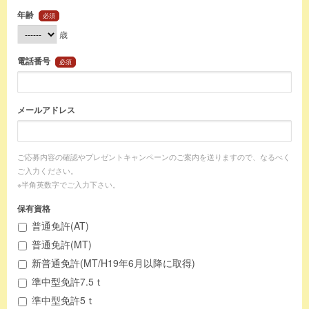
年齢
必須
歳
電話番号
必須
メールアドレス
ご応募内容の確認やプレゼントキャンペーンのご案内を送りますので、なるべく
ご入力ください。
※半角英数字でご入力下さい。
保有資格
普通免許(AT)
普通免許(MT)
新普通免許(MT/H19年6月以降に取得)
準中型免許7.5ｔ
準中型免許5ｔ