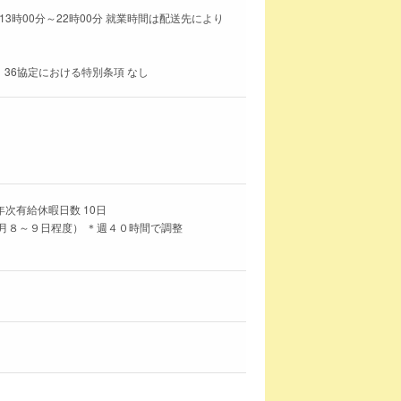
 13時00分～22時00分 就業時間は配送先により
 36協定における特別条項 なし
年次有給休暇日数 10日
月８～９日程度） ＊週４０時間で調整