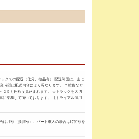
ラックでの配送（仕分、検品有） 配送範囲は、主に
就業時間は配送内容により異なります。 ＊雑貨など
～２５万円程度見込まれます。 ☆トラックを大切
車に乗務して頂いております。 【トライアル雇用
求人の場合は月額（換算額）、パート求人の場合は時間額を