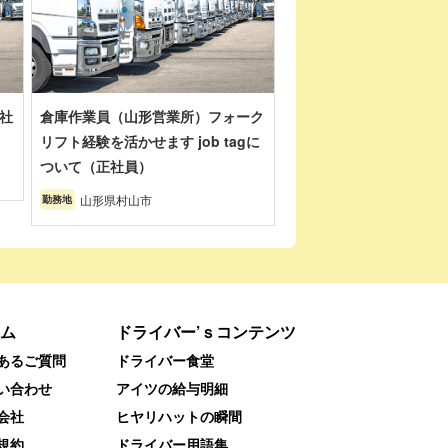
社
倉庫作業員（山形営業所）フォーク
リフト経験を活かせます job tagに
ついて（正社員）
山形県村山市
勤務地
ム
ドライバー’ｓコンテンツ
あるご質問
ドライバー食堂
い合わせ
アイツの給与明細
会社
ヒヤリハットの瞬間
規約
ドライバー用語集