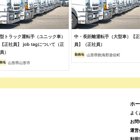
型トラック運転手（ユニック車）
中・長距離運転手（大型車）【正
【正社員】 job tagについて（正
員】（正社員）
員）
山形県飽海郡遊佐町
勤務地
山形県山形市
務地
ホー
よく
お問
運営
利用