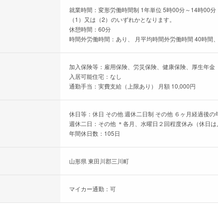
就業時間：変形労働時間制 1年単位 5時00分～14時00分
（1）又は（2）のいずれかとなります。
休憩時間：60分
時間外労働時間：あり、 月平均時間外労働時間 40時間、
加入保険等：雇用保険、労災保険、健康保険、厚生年金
入居可能住宅：なし
通勤手当：実費支給（上限あり） 月額 10,000円
休日等：休日 その他 週休二日制 その他 ６ヶ月経過後の
週休二日：その他 ＊各月、水曜日２回程度休み（休日は
年間休日数：105日
山形県 東田川郡三川町
マイカー通勤：可