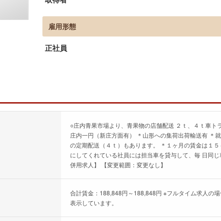
雇用形態
正社員
○庄内青果市場より、青果物の店舗配送 ２ｔ、４ｔ車ト
庄内一円（新庄方面有） ＊山形への集荷出荷輸送有 ＊
の定期配送（４ｔ）もあります。 ＊１ヶ月の賃金は１５
にしてくれている社員には担当車を貸与して、毎 日同じ
併用求人】 【変更範囲：変更なし】
合計賃金：188,848円～188,848円 ※フルタイム
表示しています。