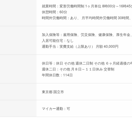
就業時間：変形労働時間制 1ヶ月単位 8時00分～16時45
休憩時間：60分
時間外労働時間：あり、 月平均時間外労働時間 30時間、
加入保険等：雇用保険、労災保険、健康保険、厚生年金
入居可能住宅：なし
通勤手当：実費支給（上限あり） 月額 40,000円
休日等：休日 その他 週休二日制 その他 ６ヶ月経過後の
週休二日：その他 月８日～１１日休み 交替制
年間休日数：114日
東京都 国立市
マイカー通勤：可