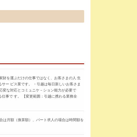
家財を運ぶだけの仕事ではなく、お客さまの人 生
サー ビス業です。 ・引越は毎日新しいお客さま
機応変な対応とコミュニケ－ション能力が必要で
仕事で す。 【変更範囲：引越に携わる業務全
求人の場合は月額（換算額）、パート求人の場合は時間額を