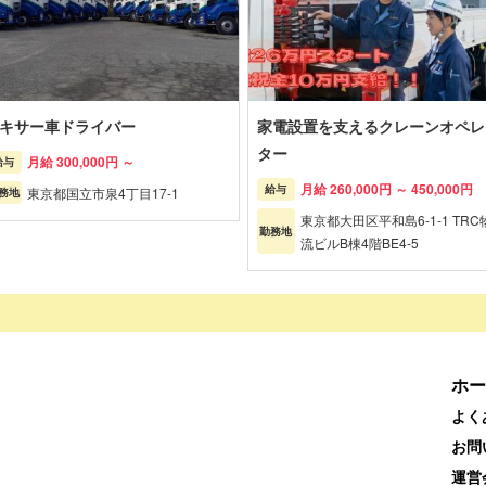
キサー車ドライバー
家電設置を支えるクレーンオペレ
ター
月給 300,000円 ～
給与
月給 260,000円 ～ 450,000円
給与
東京都国立市泉4丁目17-1
務地
東京都大田区平和島6-1-1 TRC
勤務地
流ビルB棟4階BE4-5
ホー
よく
お問
運営