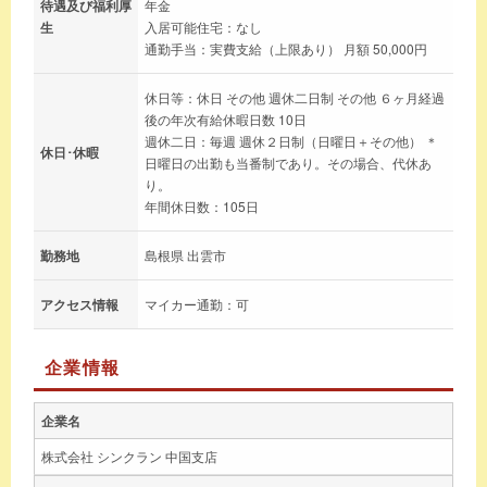
待遇及び福利厚
年金
生
入居可能住宅：なし
通勤手当：実費支給（上限あり） 月額 50,000円
休日等：休日 その他 週休二日制 その他 ６ヶ月経過
後の年次有給休暇日数 10日
週休二日：毎週 週休２日制（日曜日＋その他） ＊
休日･休暇
日曜日の出勤も当番制であり。その場合、代休あ
り。
年間休日数：105日
勤務地
島根県 出雲市
アクセス情報
マイカー通勤：可
企業情報
企業名
株式会社 シンクラン 中国支店