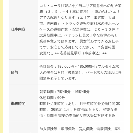
コカ・コーラ社製品を担当エリア得意先への配送業
務 （３．５ｔ～４ｔ車に乗務） ・決められたエリ
アでの配送となります （エリア：出雲市、大田
市、雲南市） ・トラック運転や飲料水の段ボール
仕事内容
ケースの運搬作業 ・配送件数は、２０～３０件 ＊
試用期間中は、ベテラン社員の丁寧な指導のもと
業務を覚えて頂きます。 男女問わずできるお仕事
です。安心して応募してください。 ＊変更範囲：
変更なし ※※ 応募前見学可（事前申込）※※
合計賃金：185,000円～185,000円 ※フルタイム求
給与
人の場合は月額（換算額）、パート求人の場合は時
間額を表示しています。
就業時間：7時45分～16時45分
休憩時間：60分
勤務時間
時間外労働時間：あり、 月平均時間外労働時間 30
時間、 36協定における特別条項 あり、 特別な事
情・期間等 需要の季節的な増大等に対処する為
加入保険等：雇用保険、労災保険、健康保険、厚生