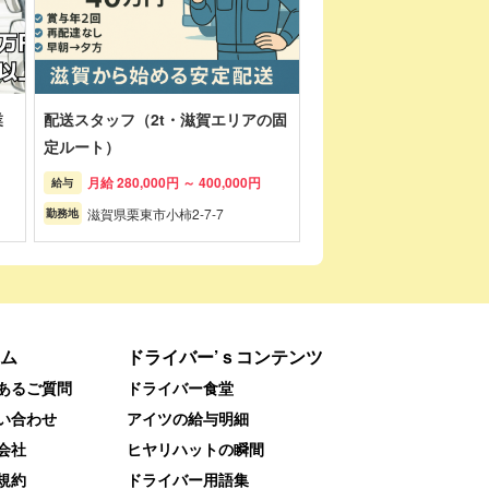
業
配送スタッフ（2t・滋賀エリアの固
定ルート）
月給 280,000円 ～ 400,000円
給与
滋賀県栗東市小柿2-7-7
勤務地
ム
ドライバー’ｓコンテンツ
あるご質問
ドライバー食堂
い合わせ
アイツの給与明細
会社
ヒヤリハットの瞬間
規約
ドライバー用語集