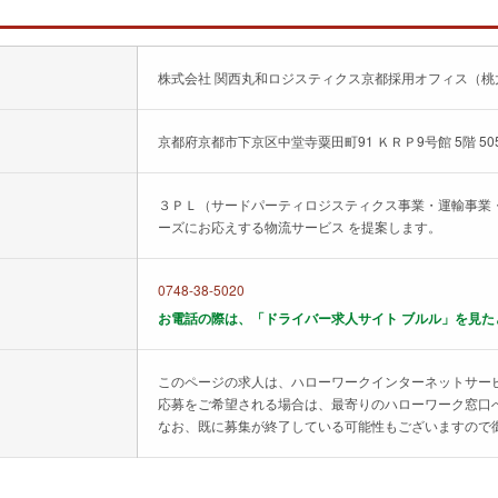
株式会社 関西丸和ロジスティクス京都採用オフィス（桃
京都府京都市下京区中堂寺粟田町91 ＫＲＰ9号館 5階 50
３ＰＬ（サードパーティロジスティクス事業・運輸事業
ーズにお応えする物流サービス を提案します。
0748-38-5020
お電話の際は、「ドライバー求人サイト ブルル」を見た
このページの求人は、ハローワークインターネットサー
応募をご希望される場合は、最寄りのハローワーク窓口
なお、既に募集が終了している可能性もございますので