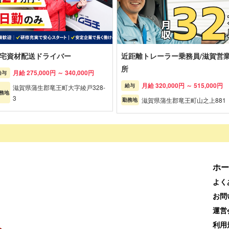
宅資材配送ドライバー
近距離トレーラー乗務員/滋賀営
所
月給 275,000円 ～ 340,000円
給与
月給 320,000円 ～ 515,000円
給与
滋賀県蒲生郡竜王町大字綾戸328-
務地
3
滋賀県蒲生郡竜王町山之上881
勤務地
ホー
よく
お問
運営
利用