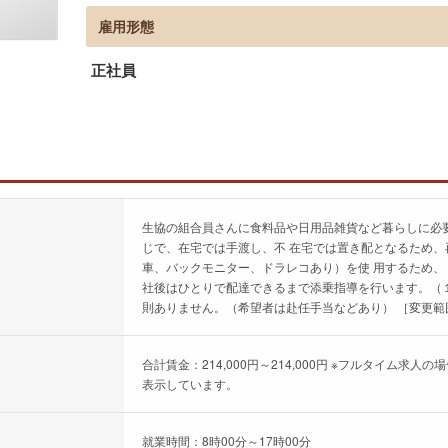
雇用形態
正社員
生協の組合員さんに食料品や日用品雑貨など暮らしに必
じで、在宅では手渡し、不 在宅では置き配となるため、
車、バックモニター、ドラレコあり）を使 用するため、
社後はひとりで配達できるまで添乗指導を行います。（１
則ありません。（希望者は赴任手当などあり） ［変更範
合計賃金：214,000円～214,000円 ※フルタイム
表示しています。
就業時間：8時00分～17時00分