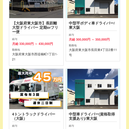
【大阪府東大阪市】長距離
中型平ボディ車ドライバー/
大型ドライバー 定期orフリ
東大阪
ー便
給与
月給 300,000円 ～ 350,000円
給与
月給 330,000円 ～ 430,000円
勤務地
大阪府東大阪市長田東4丁目2番11
勤務地
大阪府東大阪市西堤楠町1丁目1-
号
21
4トントラックドライバー
中型車ドライバー(資格取得
（大阪）
支援あり)/東大阪
給与
給与