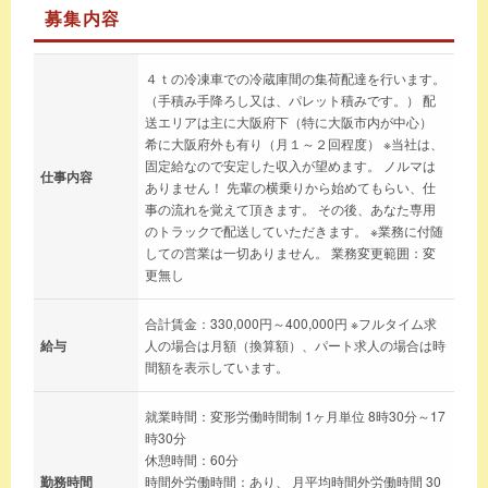
募集内容
４ｔの冷凍車での冷蔵庫間の集荷配達を行います。
（手積み手降ろし又は、パレット積みです。） 配
送エリアは主に大阪府下（特に大阪市内が中心）
希に大阪府外も有り（月１～２回程度） ※当社は、
固定給なので安定した収入が望めます。 ノルマは
仕事内容
ありません！ 先輩の横乗りから始めてもらい、仕
事の流れを覚えて頂きます。 その後、あなた専用
のトラックで配送していただきます。 ※業務に付随
しての営業は一切ありません。 業務変更範囲：変
更無し
合計賃金：330,000円～400,000円 ※フルタイム求
給与
人の場合は月額（換算額）、パート求人の場合は時
間額を表示しています。
就業時間：変形労働時間制 1ヶ月単位 8時30分～17
時30分
休憩時間：60分
勤務時間
時間外労働時間：あり、 月平均時間外労働時間 30