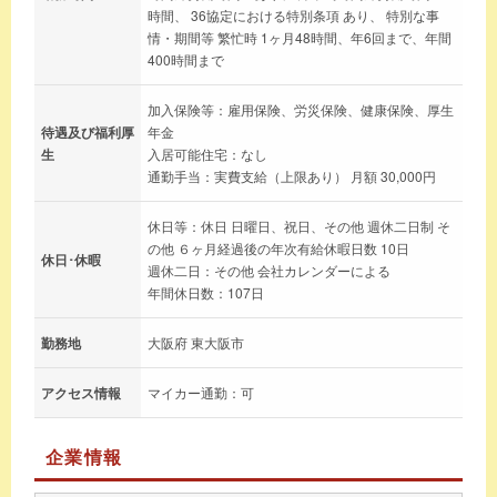
時間、 36協定における特別条項 あり、 特別な事
情・期間等 繁忙時 1ヶ月48時間、年6回まで、年間
400時間まで
加入保険等：雇用保険、労災保険、健康保険、厚生
待遇及び福利厚
年金
生
入居可能住宅：なし
通勤手当：実費支給（上限あり） 月額 30,000円
休日等：休日 日曜日、祝日、その他 週休二日制 そ
の他 ６ヶ月経過後の年次有給休暇日数 10日
休日･休暇
週休二日：その他 会社カレンダーによる
年間休日数：107日
勤務地
大阪府 東大阪市
アクセス情報
マイカー通勤：可
企業情報