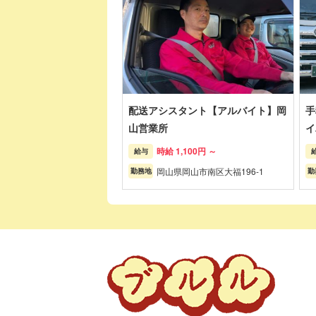
配送アシスタント【アルバイト】岡
手
山営業所
イ
時給 1,100円 ～
給与
岡山県岡山市南区大福196-1
勤務地
勤