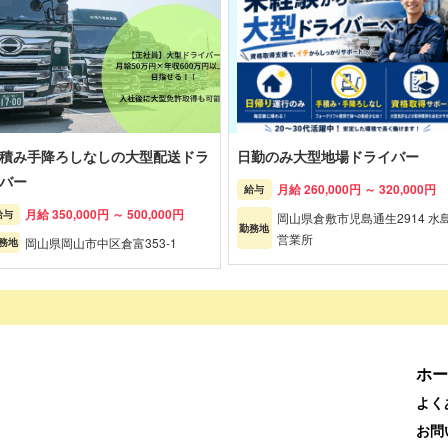
積み手降ろしなしの大型配送ドラ
日勤のみ大型地場ドライバー
バー
月給 260,000円 ～ 320,000円
給与
月給 350,000円 ～ 500,000円
給与
岡山県倉敷市児島通生2914 水
勤務地
営業所
岡山県岡山市中区倉富353-1
務地
ホー
よく
お問