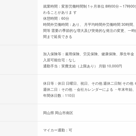
就業時間：変形労働時間制 1ヶ月単位 8時00分～17時
わることがありま す
休憩時間：60分
時間外労働時間：あり、 月平均時間外労働時間 30時間、
間等 需要の季節的な増大及び突発的な発注の変更、一時的な
間まで延長できる
加入保険等：雇用保険、労災保険、健康保険、厚生年金
入居可能住宅：なし
通勤手当：実費支給（上限あり） 月額 10,000円
休日等：休日 日曜日、祝日、その他 週休二日制 その他 
週休二日：その他 ・会社カレンダーによる ・年末年始
年間休日数：110日
岡山県 岡山市南区
マイカー通勤：可