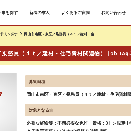
仕事を探す
新着の求人
よくあるご質問
お問い合わせ
求人を探す
岡山市南区・東区／乗務員（４ｔ／建材・住...
乗務員（４ｔ／建材・住宅資材関連物） job ta
募集職種
岡山市南区・東区／乗務員（４ｔ／建材・住宅資材関連物
対象となる方
必要な経験等：不問必要な免許・資格：8トン限定中型
ＡＴ限定不可 いずれかの資格を所持で可