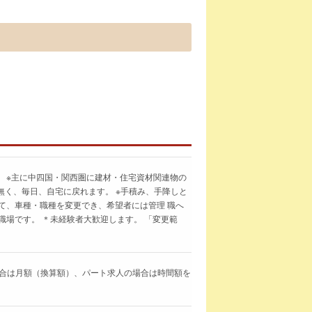
 ※主に中四国・関西圏に建材・住宅資材関連物の
無く、毎日、自宅に戻れます。 ※手積み、手降しと
て、車種・職種を変更でき、希望者には管理 職へ
職場です。 ＊未経験者大歓迎します。 「変更範
求人の場合は月額（換算額）、パート求人の場合は時間額を