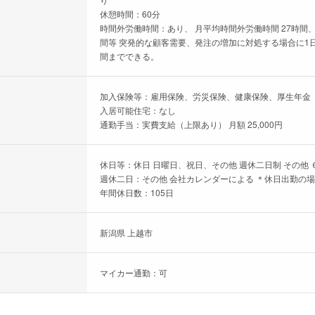
休憩時間：60分
時間外労働時間：あり、 月平均時間外労働時間 27時間、
間等 突発的な顧客需要、発注の増加に対処する場合に1日7
間までできる。
加入保険等：雇用保険、労災保険、健康保険、厚生年金
入居可能住宅：なし
通勤手当：実費支給（上限あり） 月額 25,000円
休日等：休日 日曜日、祝日、その他 週休二日制 その他 
週休二日：その他 会社カレンダーによる ＊休日出勤の
年間休日数：105日
新潟県 上越市
マイカー通勤：可