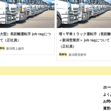
大型）長距離運転手 job tagにつ
増ｔ平車トラック運転手（長距離
て（正社員）
＜新潟営業所＞ job tagについて
（正社員）
新潟県上越市
務地
新潟県見附市
勤務地
ホー
よく
お問
運営