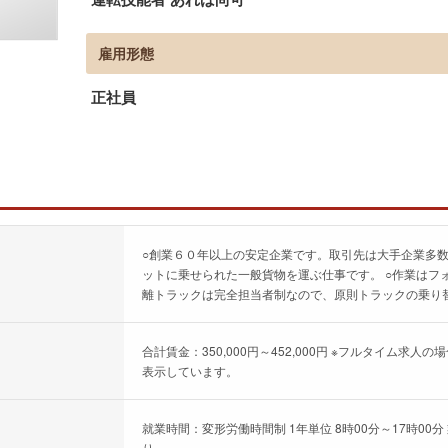
雇用形態
正社員
○創業６０年以上の安定企業です。取引先は大手企業多数
ットに乗せられた一般貨物を運ぶ仕事です。 ○作業はフ
離トラックは完全担当者制なので、原則トラックの乗り替
合計賃金：350,000円～452,000円 ※フルタイム
表示しています。
就業時間：変形労働時間制 1年単位 8時00分～17時0
り