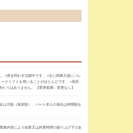
。 ○男女問わず活躍中です。 ○主に関東方面にパレ
ォークリフトを用いることがほとんどです。 ○長距
わ りはありません。 【変更範囲：変更なし】
求人の場合は月額（換算額）、パート求人の場合は時間額を
0分 業務内容により始業又は終業時間の繰り上げ下げあ