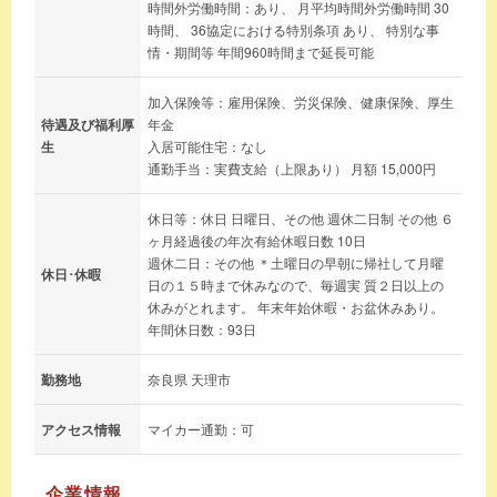
時間外労働時間：あり、 月平均時間外労働時間 30
時間、 36協定における特別条項 あり、 特別な事
情・期間等 年間960時間まで延長可能
加入保険等：雇用保険、労災保険、健康保険、厚生
待遇及び福利厚
年金
生
入居可能住宅：なし
通勤手当：実費支給（上限あり） 月額 15,000円
休日等：休日 日曜日、その他 週休二日制 その他 ６
ヶ月経過後の年次有給休暇日数 10日
週休二日：その他 ＊土曜日の早朝に帰社して月曜
休日･休暇
日の１５時まで休みなので、毎週実 質２日以上の
休みがとれます。 年末年始休暇・お盆休みあり。
年間休日数：93日
勤務地
奈良県 天理市
アクセス情報
マイカー通勤：可
企業情報