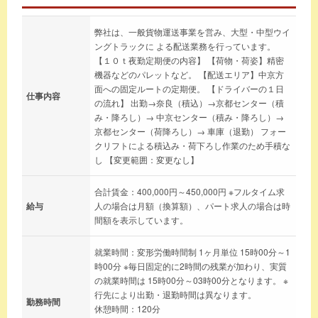
弊社は、一般貨物運送事業を営み、大型・中型ウイ
ングトラックに よる配送業務を行っています。
【１０ｔ夜勤定期便の内容】 【荷物・荷姿】精密
機器などのパレットなど。 【配送エリア】中京方
面への固定ルートの定期便。 【ドライバーの１日
仕事内容
の流れ】 出勤→奈良（積込）→京都センター（積
み・降ろし）→ 中京センター（積み・降ろし）→
京都センター（荷降ろし）→ 車庫（退勤） フォー
クリフトによる積込み・荷下ろし作業のため手積な
し 【変更範囲：変更なし】
合計賃金：400,000円～450,000円 ※フルタイム求
給与
人の場合は月額（換算額）、パート求人の場合は時
間額を表示しています。
就業時間：変形労働時間制 1ヶ月単位 15時00分～1
時00分 ※毎日固定的に2時間の残業が加わり、実質
の就業時間は 15時00分～03時00分となります。 ※
行先により出勤・退勤時間は異なります。
勤務時間
休憩時間：120分