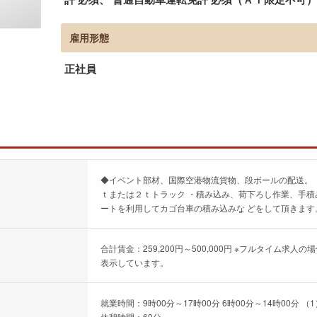
雇用形態
正社員
◆イベント部材、国際空港物流貨物、段ボールの配送。 
ｔまたは２ｔトラック ・積み込み、荷下ろし作業、手積
ートを利用してカゴ台車の積み込みな どをして頂きます
合計賃金：259,200円～500,000円 ※フルタイム
表示しています。
就業時間：9時00分～17時00分 6時00分～14時00分
休憩時間：60分