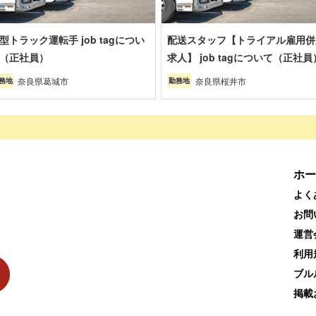
型トラック運転手 job tagについ
配送スタッフ【トライアル雇用併
（正社員）
求人】 job tagについて（正社員
奈良県葛城市
奈良県桜井市
務地
勤務地
ホー
よく
お問
運営
利用
ブル
掲載