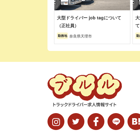
大型ドライバー job tagについて
大
（正社員）
て
奈良県天理市
勤務地
勤