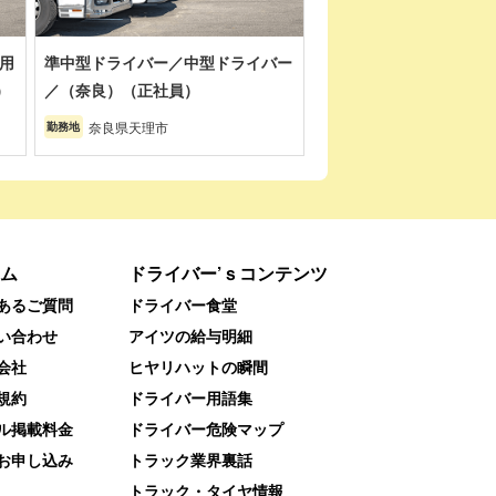
用
準中型ドライバー／中型ドライバー
）
／（奈良）（正社員）
奈良県天理市
勤務地
ム
ドライバー’ｓコンテンツ
あるご質問
ドライバー食堂
い合わせ
アイツの給与明細
会社
ヒヤリハットの瞬間
規約
ドライバー用語集
ル掲載料金
ドライバー危険マップ
お申し込み
トラック業界裏話
トラック・タイヤ情報