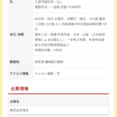
生
入居可能住宅：なし
通勤手当：一定額 月額 10,000円
休日等：休日 土曜日、日曜日、祝日、その他 週休
二日制 その他 ６ヶ月経過後の年次有給休暇日数 10
日
休日･休暇
週休二日：毎週 年末年始・ＧＷ・お盆 （土日祝交
替制による出勤なし） ＊令和２年度、年末年始連
続９日休日取得実績あり
年間休日数：125日
勤務地
奈良県 磯城郡川西町
アクセス情報
マイカー通勤：可
企業情報
企業名
株式会社海生