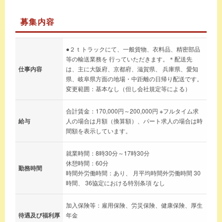
募集内容
●２ｔトラックにて、一般貨物、衣料品、精密部品
等の輸送業務を 行っていただきます。＊配送先
仕事内容
は、主に大阪府、京都府、滋賀県、 兵庫県、愛知
県、岐阜県方面の地場・中距離の日帰り配送です。
変更範囲：基本なし（但し会社規定等による）
合計賃金：170,000円～200,000円 ※フルタイム求
給与
人の場合は月額（換算額）、パート求人の場合は時
間額を表示しています。
就業時間：8時30分～17時30分
休憩時間：60分
勤務時間
時間外労働時間：あり、 月平均時間外労働時間 30
時間、 36協定における特別条項 なし
加入保険等：雇用保険、労災保険、健康保険、厚生
待遇及び福利厚
年金