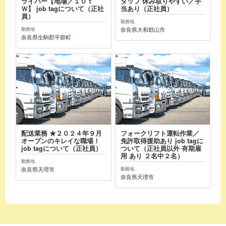
ライバー【地場／１０ｔ
タッフ 休み取りやすい／手
Ｗ】 job tagについて（正社
当あり（正社員）
員）
勤務地
奈良県大和郡山市
勤務地
奈良県生駒郡平群町
配送業務 ★２０２４年９月
フォークリフト運転作業／
オープンのキレイな職場！
免許取得援助あり job tagに
job tagについて（正社員）
ついて（正社員以外 有期雇
用 あり ２名中２名）
勤務地
奈良県天理市
勤務地
奈良県天理市