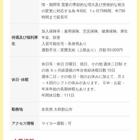
情・期間等 需要の季節的な増大及び突発的な発注
の変更に対応する為 年6回、1ヶ月75時間、年730
時間まで延長可
加入保険等：雇用保険、労災保険、健康保険、厚生
待遇及び福利厚
年金、財形
生
入居可能住宅：単身用あり
通勤手当：実費支給（上限あり） 月額 50,000円
休日等：休日 日曜日、祝日、その他 週休二日制 そ
の他 ６ヶ月経過後の年次有給休暇日数 10日
週休二日：その他 日・祝のお休みに加えて、月２
休日･休暇
～４回のシフトの休みがあります。 ＧＷ・お盆・
年末年始の長期休暇もあります。
年間休日数：111日
勤務地
奈良県 大和郡山市
アクセス情報
マイカー通勤：可