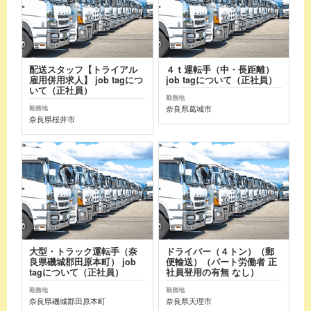
配送スタッフ【トライアル
４ｔ運転手（中・長距離）
雇用併用求人】 job tagにつ
job tagについて（正社員）
いて（正社員）
勤務地
奈良県葛城市
勤務地
奈良県桜井市
大型・トラック運転手（奈
ドライバー（４トン）（郵
良県磯城郡田原本町） job
便輸送）（パート労働者 正
tagについて（正社員）
社員登用の有無 なし）
勤務地
勤務地
奈良県磯城郡田原本町
奈良県天理市