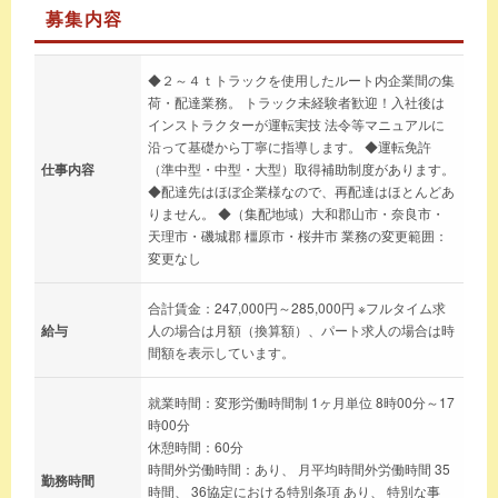
募集内容
◆２～４ｔトラックを使用したルート内企業間の集
荷・配達業務。 トラック未経験者歓迎！入社後は
インストラクターが運転実技 法令等マニュアルに
沿って基礎から丁寧に指導します。 ◆運転免許
仕事内容
（準中型・中型・大型）取得補助制度があります。
◆配達先はほぼ企業様なので、再配達はほとんどあ
りません。 ◆（集配地域）大和郡山市・奈良市・
天理市・磯城郡 橿原市・桜井市 業務の変更範囲：
変更なし
合計賃金：247,000円～285,000円 ※フルタイム求
給与
人の場合は月額（換算額）、パート求人の場合は時
間額を表示しています。
就業時間：変形労働時間制 1ヶ月単位 8時00分～17
時00分
休憩時間：60分
時間外労働時間：あり、 月平均時間外労働時間 35
勤務時間
時間、 36協定における特別条項 あり、 特別な事