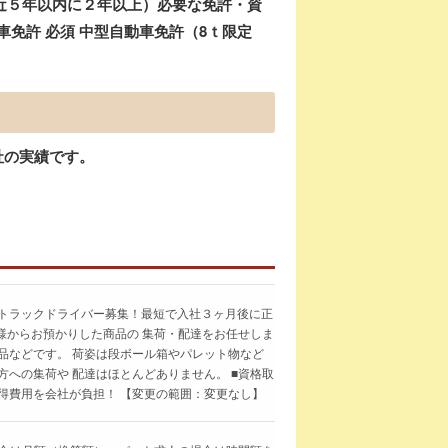
近５年以内に２年以上）必要な免許・資
車免許 必須 中型自動車免許（8ｔ限定
社の実績です。
 トラックドライバー募集！最短で入社３ヶ月後に正
客様からお預かりした商品の 集荷・配達をお任せしま
品などです。 荷姿は段ボール箱やパレット物など
方への集荷や 配達はほとんどありません。 ■資格取
得費用を会社が負担！ 【変更の範囲：変更なし】