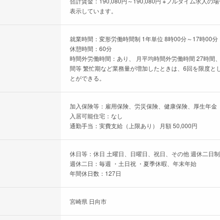
合計賃金：190,080円～190,080円 ※フルタイム
表示しています。
就業時間：変形労働時間制 1年単位 8時00分～17時00分
休憩時間：60分
時間外労働時間：あり、 月平均時間外労働時間 27時間、
間等 繁忙期など業務量が増加したときは、6回を限度として
とができる。
加入保険等：雇用保険、労災保険、健康保険、厚生年金
入居可能住宅：なし
通勤手当：実費支給（上限あり） 月額 50,000円
休日等：休日 土曜日、日曜日、祝日、その他 週休二日制 
週休二日：毎週 ・土日祝 ・夏季休暇、年末年始
年間休日数：127日
宮崎県 日向市