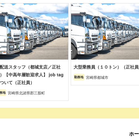
配送スタッフ（都城支店／正社
大型乗務員（１０トン）（正社員
）【中高年層歓迎求人】 job tag
宮崎県都城市
勤務地
ついて（正社員）
宮崎県北諸県郡三股町
務地
ホー