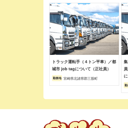
トラック運転手（４トン平車）／都
集
城市 job tagについて（正社員）
員
に
宮崎県北諸県郡三股町
勤務地
勤