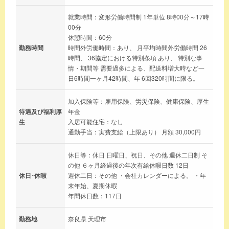
就業時間：変形労働時間制 1年単位 8時00分～17時
00分
休憩時間：60分
勤務時間
時間外労働時間：あり、 月平均時間外労働時間 26
時間、 36協定における特別条項 あり、 特別な事
情・期間等 需要過多による、配送料増大時など一
日6時間一ヶ月42時間、年 6回320時間に限る。
加入保険等：雇用保険、労災保険、健康保険、厚生
待遇及び福利厚
年金
生
入居可能住宅：なし
通勤手当：実費支給（上限あり） 月額 30,000円
休日等：休日 日曜日、祝日、その他 週休二日制 そ
の他 ６ヶ月経過後の年次有給休暇日数 12日
休日･休暇
週休二日：その他 ・会社カレンダーによる。 ・年
末年始、夏期休暇
年間休日数：117日
勤務地
奈良県 天理市