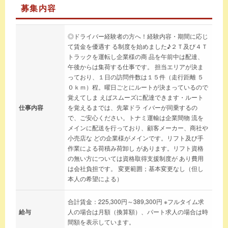
募集内容
◎ドライバー経験者の方へ！経験内容・期間に応じ
て賃金を優遇す る制度を始めました♪２Ｔ及び４Ｔ
トラックを運転し企業様の商 品を午前中は配達、
午後からは集荷する仕事です。 担当エリアが決ま
っており、１日の訪問件数は１５件（走行距離 ５
０ｋｍ）程。曜日ごとにルートが決まっているので
覚えてしま えばスムーズに配達できます・ルート
仕事内容
を覚えるまでは、先輩ドラ イバーが同乗するの
で、ご安心ください。トナミ運輸は企業間物 流を
メインに配送を行っており、顧客メーカー、商社や
小売店な どの企業様がメインです。リフト及び手
作業による荷積み荷卸し があります。リフト資格
の無い方については資格取得支援制度が あり費用
は会社負担です。 変更範囲；基本変更なし（但し
本人の希望による）
合計賃金：225,300円～389,300円 ※フルタイム求
給与
人の場合は月額（換算額）、パート求人の場合は時
間額を表示しています。