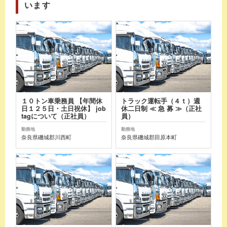
います
１０トン車乗務員 【年間休
トラック運転手（４ｔ）週
日１２５日・土日祝休】 job
休二日制 ≪ 急 募 ≫（正社
tagについて（正社員）
員）
勤務地
勤務地
奈良県磯城郡川西町
奈良県磯城郡田原本町