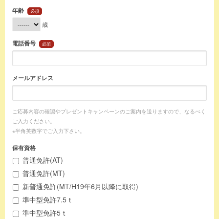
年齢
必須
歳
電話番号
必須
メールアドレス
ご応募内容の確認やプレゼントキャンペーンのご案内を送りますので、なるべく
ご入力ください。
※半角英数字でご入力下さい。
保有資格
普通免許(AT)
普通免許(MT)
新普通免許(MT/H19年6月以降に取得)
準中型免許7.5ｔ
準中型免許5ｔ