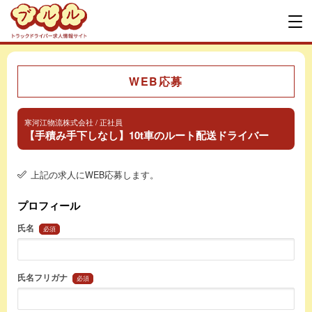
WEB応募
寒河江物流株式会社 / 正社員
【手積み手下しなし】10t車のルート配送ドライバー
上記の求人にWEB応募します。
プロフィール
氏名
必須
氏名フリガナ
必須