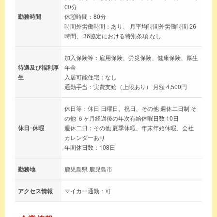
00分
勤務時間
休憩時間：80分
時間外労働時間：あり、 月平均時間外労働時間 26
時間、 36協定における特別条項 なし
加入保険等：雇用保険、労災保険、健康保険、厚生
待遇及び福利厚
年金
生
入居可能住宅：なし
通勤手当：実費支給（上限あり） 月額 4,500円
休日等：休日 日曜日、祝日、その他 週休二日制 そ
の他 ６ヶ月経過後の年次有給休暇日数 10日
休日･休暇
週休二日：その他 夏季休暇、年末年始休暇、会社
カレンダーあり
年間休日数：108日
勤務地
鹿児島県 鹿児島市
アクセス情報
マイカー通勤：可