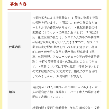
募集内容
＜業務拡大による増員募集＞ １ 荷物の到着や発送
の管理を行います。 ・荷卸し、仕分け作業などタ
ーミナルでの作業があります。 ・集配乗務員の補
助業務（トラックへの乗務があります） ２ 電話対
応、配送伝票の仕分け、システム入力等の事務作業
※当初は現場も覚えていただきますので、荷扱い作
仕事内容
業や軽度な配送 業務を行っていただきます。将来
的には各種免許を取得し乗務員の 配車管理（配
車、体調管理、アルコールチェック等の安全運行管
理 ）を行う等幹部社員への道に進むこともできま
す。 ※業務については丁寧な教育・指導を行います
ので未経験の方も大 丈夫です。物流のプロを目指
してみませんか。 変更範囲：変更なし
合計賃金：217,900円～237,900円 ※フルタイム求
給与
人の場合は月額（換算額）、パート求人の場合は時
間額を表示しています。
就業時間：変形労働時間制 1年単位 8時00分～17時