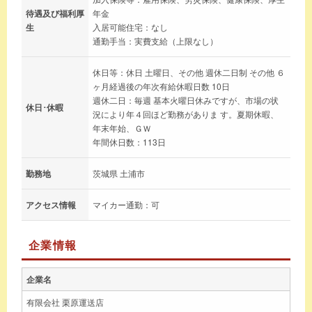
待遇及び福利厚
年金
生
入居可能住宅：なし
通勤手当：実費支給（上限なし）
休日等：休日 土曜日、その他 週休二日制 その他 ６
ヶ月経過後の年次有給休暇日数 10日
週休二日：毎週 基本火曜日休みですが、市場の状
休日･休暇
況により年４回ほど勤務がありま す。夏期休暇、
年末年始、ＧＷ
年間休日数：113日
勤務地
茨城県 土浦市
アクセス情報
マイカー通勤：可
企業情報
企業名
有限会社 栗原運送店