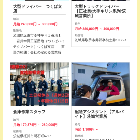
大型ドライバー つくば支
大型トラックドライバー
店
【正社員/大手キリン系列/茨
城営業所】
給与
月給 240,000円 ～ 300,000円
給与
月給 350,000円 ～ 400,000円
勤務地
茨城県坂東市幸神平４１番地１
勤務地
茨城県取手市井野字前土井1068-1
岩井幸田工業団地（つくばハイ
テクノパーク）つくば支店 変
更の範囲：会社の定める営業所
倉庫作業スタッフ
配送アシスタント【アルバ
イト】茨城営業所
給与
月給 179,374円 ～ 260,000円
給与
時給 1,100円 ～
勤務地
茨城県桜川市明石町6-17
勤務地