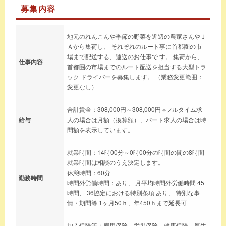
募集内容
地元のれんこんや季節の野菜を近辺の農家さんやＪ
Ａから集荷し、 それぞれのルート事に首都圏の市
場まで配送する、運送のお仕事で す。 集荷から、
仕事内容
首都圏の市場までのルート配送を担当する大型トラ
ック ドライバーを募集します。 （業務変更範囲：
変更なし）
合計賃金：308,000円～308,000円 ※フルタイム求
給与
人の場合は月額（換算額）、パート求人の場合は時
間額を表示しています。
就業時間：14時00分～0時00分の時間の間の8時間
就業時間は相談のうえ決定します。
休憩時間：60分
勤務時間
時間外労働時間：あり、 月平均時間外労働時間 45
時間、 36協定における特別条項 あり、 特別な事
情・期間等 1ヶ月50ｈ、年450ｈまで延長可
加入保険等：雇用保険、労災保険、健康保険、厚生