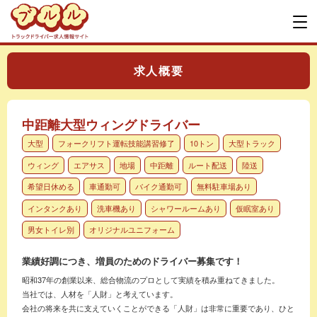
求人概要
中距離大型ウィングドライバー
大型
フォークリフト運転技能講習修了
10トン
大型トラック
ウィング
エアサス
地場
中距離
ルート配送
陸送
希望日休める
車通勤可
バイク通勤可
無料駐車場あり
インタンクあり
洗車機あり
シャワールームあり
仮眠室あり
男女トイレ別
オリジナルユニフォーム
業績好調につき、増員のためのドライバー募集です！
昭和37年の創業以来、総合物流のプロとして実績を積み重ねてきました。
当社では、人材を「人財」と考えています。
会社の将来を共に支えていくことができる「人財」は非常に重要であり、ひと