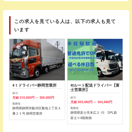
この求人を見ている人は、以下の求人も見て
います
4ｔドライバー静岡営業所
4tルート配送ドライバー【富
士営業所】
給与
月給 210,000円 ～ 300,000円
給与
月給 303,480円 ～ 303,480円
勤務地
静岡県静岡市駿河区敷地２丁目４
勤務地
静岡県富士市末広２-10 DPL新
番２１号 静岡営業所
富士Ⅱ4階南側