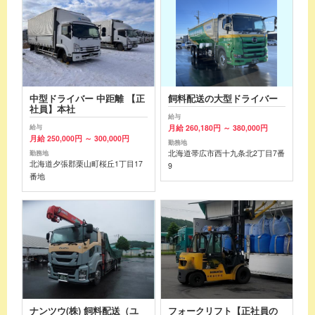
中型ドライバー 中距離 【正
飼料配送の大型ドライバー
社員】本社
給与
月給 260,180円 ～ 380,000円
給与
月給 250,000円 ～ 300,000円
勤務地
北海道帯広市西十九条北2丁目7番
勤務地
北海道夕張郡栗山町桜丘1丁目17
9
番地
ナンツウ(株) 飼料配送（ユ
フォークリフト【正社員の