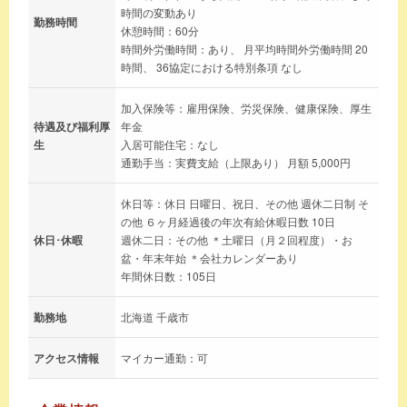
時間の変動あり
勤務時間
休憩時間：60分
時間外労働時間：あり、 月平均時間外労働時間 20
時間、 36協定における特別条項 なし
加入保険等：雇用保険、労災保険、健康保険、厚生
待遇及び福利厚
年金
生
入居可能住宅：なし
通勤手当：実費支給（上限あり） 月額 5,000円
休日等：休日 日曜日、祝日、その他 週休二日制 そ
の他 ６ヶ月経過後の年次有給休暇日数 10日
休日･休暇
週休二日：その他 ＊土曜日（月２回程度）・お
盆・年末年始 ＊会社カレンダーあり
年間休日数：105日
勤務地
北海道 千歳市
アクセス情報
マイカー通勤：可