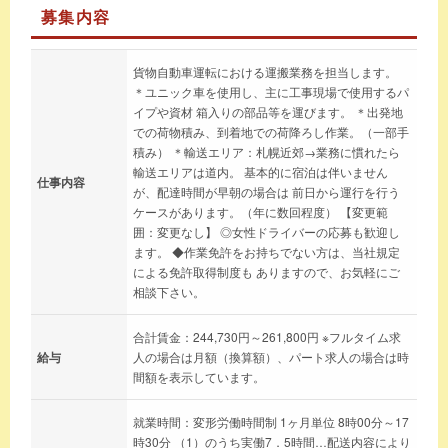
募集内容
貨物自動車運転における運搬業務を担当します。
＊ユニック車を使用し、主に工事現場で使用するパ
イプや資材 箱入りの部品等を運びます。 ＊出発地
での荷物積み、到着地での荷降ろし作業。（一部手
積み） ＊輸送エリア：札幌近郊→業務に慣れたら
輸送エリアは道内。 基本的に宿泊は伴いません
仕事内容
が、配達時間が早朝の場合は 前日から運行を行う
ケースがあります。（年に数回程度） 【変更範
囲：変更なし】 ◎女性ドライバーの応募も歓迎し
ます。 ◆作業免許をお持ちでない方は、当社規定
による免許取得制度も ありますので、お気軽にご
相談下さい。
合計賃金：244,730円～261,800円 ※フルタイム求
給与
人の場合は月額（換算額）、パート求人の場合は時
間額を表示しています。
就業時間：変形労働時間制 1ヶ月単位 8時00分～17
時30分 （1）のうち実働7．5時間…配送内容により