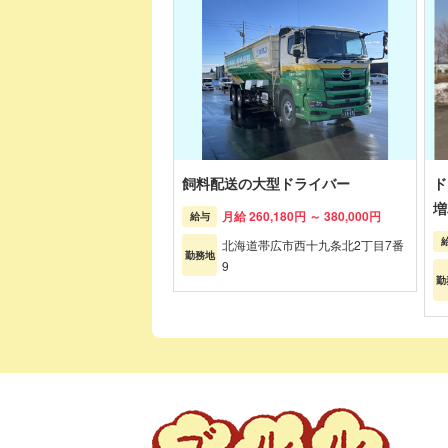
飼料配送の大型ドライバー
ド
増
月給 260,180円 ～ 380,000円
給与
北海道帯広市西十九条北2丁目7番
勤務地
9
勤