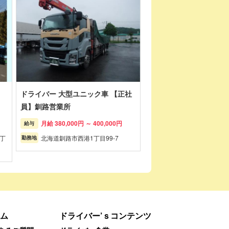
員
ドライバー 大型ユニック車 【正社
員】釧路営業所
月給 380,000円 ～ 400,000円
給与
丁
北海道釧路市西港1丁目99-7
勤務地
ム
ドライバー’ｓコンテンツ