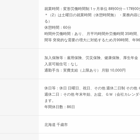
就業時間：変形労働時間制 1ヶ月単位 8時00分～17時00
＊（2）は土曜日の就業時間（休憩時間無） ・業務内容
る）
休憩時間：60分
時間外労働時間：あり、 月平均時間外労働時間 35時間、
間等 突発的な需要の増大に対処するため月99時間、年96
加入保険等：雇用保険、労災保険、健康保険、厚生年金
入居可能住宅：なし
通勤手当：実費支給（上限あり） 月額 10,000円
休日等：休日 日曜日、祝日、その他 週休二日制 その他 
週休二日：その他 年末年始、お盆、ＧＷ（会社カレンダ
ます。
年間休日数：86日
北海道 千歳市