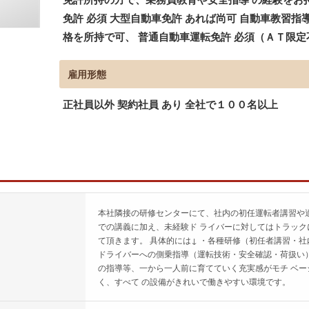
免許 必須 大型自動車免許 あれば尚可 自動車教習指
格を所持で可、 普通自動車運転免許 必須（ＡＴ限定
雇用形態
正社員以外 契約社員 あり 全社で１００名以上
本社隣接の研修センターにて、社内の初任運転者講習や
での講義に加え、未経験ド ライバーに対してはトラック
て頂きます。 具体的には↓ ・各種研修（初任者講習・社
ドライバーへの側乗指導（運転技術・安全確認・荷扱い）
の指導等、一から一人前に育てていく充実感がモチ ベ
く、すべて の設備がきれいで働きやすい環境です。