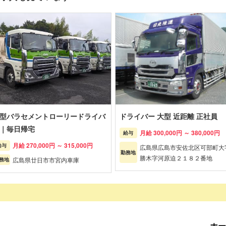
型バラセメントローリードライバ
ドライバー 大型 近距離 正社員
｜毎日帰宅
月給 300,000円 ～ 380,000円
給与
月給 270,000円 ～ 315,000円
給与
広島県広島市安佐北区可部町大
勤務地
勝木字河原迫２１８２番地
広島県廿日市市宮内車庫
務地
ホー