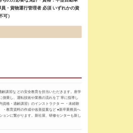
導員・貨物運行管理者 必須 いずれかの資
不可）
適齢講習な どの安全教育を担当いただきます。座学
に側乗し、運転技術や業務の流れを丁 寧に指導し
内資格・適齢講習）のインストラクタ ー ・未経験
 ・教育資料の作成や改善提案など ●新卒乗務員へ
ーションに繋がります。新社屋、研修センターも新し