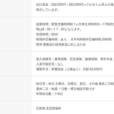
合計賃金：262,000円～262,000円 ※フルタイム
表示しています。
就業時間：変形労働時間制 1ヶ月単位 8時00分～17時
間は8：00～1 7：20となります。
休憩時間：60分
時間外労働時間：あり、 月平均時間外労働時間 20時間、
間等 乗務員の採用状況に応じるため
加入保険等：雇用保険、労災保険、健康保険、厚生年金
入居可能住宅：なし
通勤手当：実費支給（上限あり） 月額 50,000円
休日等：休日 土曜日、日曜日、祝日、その他 週休二日制 
週休二日：毎週 ＊日数・曜日相談可能です
年間休日数：119日
広島県 安芸郡坂町