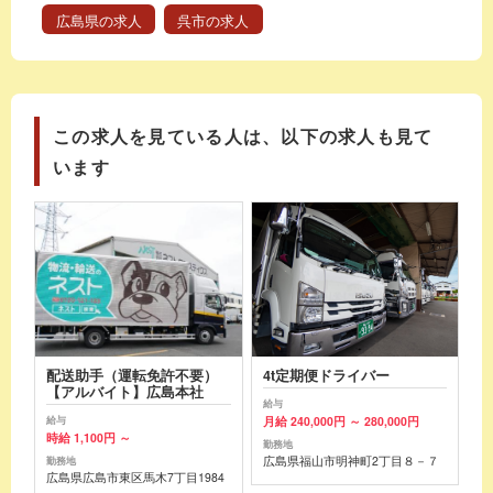
広島県の求人
呉市の求人
この求人を見ている人は、以下の求人も見て
います
配送助手（運転免許不要）
4t定期便ドライバー
【アルバイト】広島本社
給与
月給 240,000円 ～ 280,000円
給与
時給 1,100円 ～
勤務地
広島県福山市明神町2丁目８－７
勤務地
広島県広島市東区馬木7丁目1984