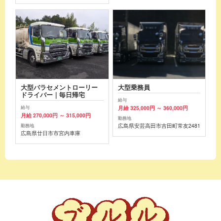
大型バラセメントローリー
大型乗務員
ドライバー｜毎日帰宅
給与
月給 325,000円 ～ 360,000円
給与
月給 270,000円 ～ 315,000円
勤務地
広島県安芸高田市吉田町常友2481
勤務地
広島県廿日市市宮内車庫