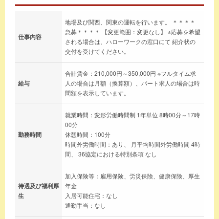
地場及び関西、関東の運転を行います。 ＊＊＊＊
急募＊＊＊＊ 【変更範囲：変更なし】 ※応募を希望
仕事内容
される場合は、ハローワークの窓口にて 紹介状の
交付を受けてください。
合計賃金：210,000円～350,000円 ※フルタイム求
給与
人の場合は月額（換算額）、パート求人の場合は時
間額を表示しています。
就業時間：変形労働時間制 1年単位 8時00分～17時
00分
勤務時間
休憩時間：100分
時間外労働時間：あり、 月平均時間外労働時間 4時
間、 36協定における特別条項 なし
加入保険等：雇用保険、労災保険、健康保険、厚生
待遇及び福利厚
年金
生
入居可能住宅：なし
通勤手当：なし