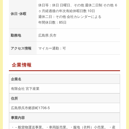
休日等：休日 日曜日、その他 週休二日制 その他 ６
ヶ月経過後の年次有給休暇日数 10日
休日･休暇
週休二日：その他 会社カレンダーによる
年間休日数：85日
勤務地
広島県 呉市
アクセス情報
マイカー通勤：可
企業情報
企業名
有限会社 宮下産業
住所
広島県呉市郷原町1706-5
事業内容
・－般貨物運送事業。・車両販売業。・服地（衣料）小売業。 ・産