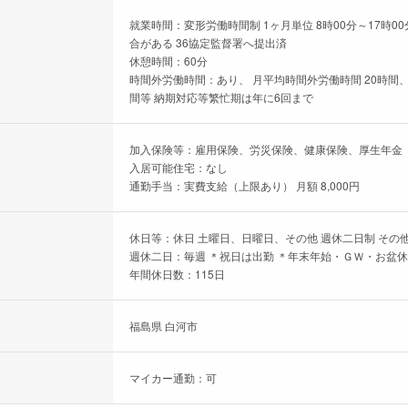
就業時間：変形労働時間制 1ヶ月単位 8時00分～17時
合がある 36協定監督署へ提出済
休憩時間：60分
時間外労働時間：あり、 月平均時間外労働時間 20時間、
間等 納期対応等繁忙期は年に6回まで
加入保険等：雇用保険、労災保険、健康保険、厚生年金
入居可能住宅：なし
通勤手当：実費支給（上限あり） 月額 8,000円
休日等：休日 土曜日、日曜日、その他 週休二日制 その他
週休二日：毎週 ＊祝日は出勤 ＊年末年始・ＧＷ・お盆
年間休日数：115日
福島県 白河市
マイカー通勤：可