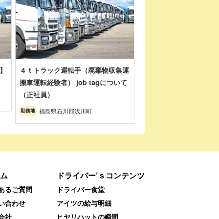
】
４ｔトラック運転手（廃棄物収集運
搬車運転経験者） job tagについて
（正社員）
福島県石川郡浅川町
勤務地
ム
ドライバー’ｓコンテンツ
あるご質問
ドライバー食堂
い合わせ
アイツの給与明細
会社
ヒヤリハットの瞬間