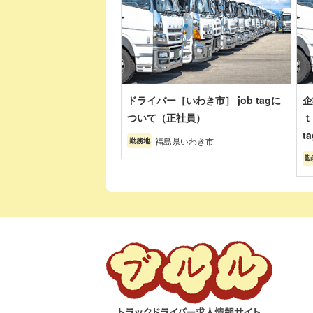
ドライバー［いわき市］ job tagに
企
ついて（正社員）
ｔ
t
福島県いわき市
勤務地
勤