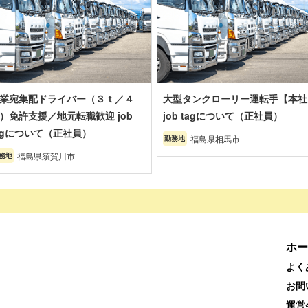
業宛集配ドライバー（３ｔ／４
大型タンクローリー運転手【本社
）免許支援／地元転職歓迎 job
job tagについて（正社員）
agについて（正社員）
福島県相馬市
勤務地
福島県須賀川市
務地
ホー
よく
お問
運営