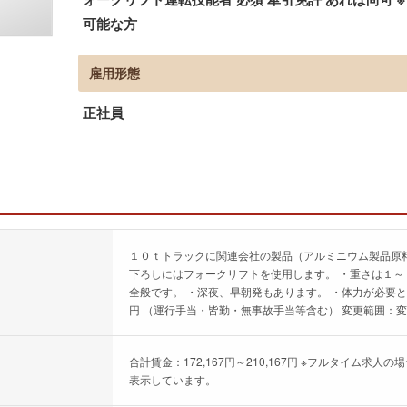
可能な方
雇用形態
正社員
１０ｔトラックに関連会社の製品（アルミニウム製品原料
下ろしにはフォークリフトを使用します。 ・重さは１～
全般です。 ・深夜、早朝発もあります。 ・体力が必要
円 （運行手当・皆勤・無事故手当等含む） 変更範囲：
合計賃金：172,167円～210,167円 ※フルタイム
表示しています。