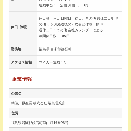
通勤手当：一定額 月額 3,000円
休日等：休日 日曜日、祝日、その他 週休二日制 そ
の他 ６ヶ月経過後の年次有給休暇日数 10日
休日･休暇
週休二日：その他 会社カレンダーによる
年間休日数：105日
勤務地
福島県 岩瀬郡鏡石町
アクセス情報
マイカー通勤：可
企業情報
企業名
勅使川原産業 株式会社 福島営業所
住所
福島県岩瀬郡鏡石町深内町46番26号