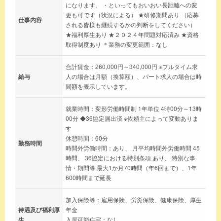
になります。 ・といってもおいおい長距離への変
更も可です（状況による） ★研修期間あり （応募
仕事内容
される皆様も継続するかの判断をしてください）
★福利厚生あり ★２０２４年問題対応済み ★資格
取得制度あり ＊業務の変更範囲：なし
合計賃金：260,000円～340,000円 ※フルタイム求
給与
人の場合は月額（換算額）、パート求人の場合は時
間額を表示しています。
就業時間：変形労働時間制 1年単位 4時00分～13時
00分 ◆36協定届出済 ※依頼主によって変動ありま
す
休憩時間：60分
勤務時間
時間外労働時間：あり、 月平均時間外労働時間 45
時間、 36協定における特別条項 あり、 特別な事
情・期間等 最大1か月70時間（年6回まで）、1年
600時間まで延長
加入保険等：雇用保険、労災保険、健康保険、厚生
待遇及び福利厚
年金
生
入居可能住宅：なし