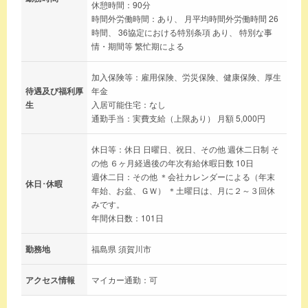
休憩時間：90分
時間外労働時間：あり、 月平均時間外労働時間 26
時間、 36協定における特別条項 あり、 特別な事
情・期間等 繁忙期による
加入保険等：雇用保険、労災保険、健康保険、厚生
待遇及び福利厚
年金
生
入居可能住宅：なし
通勤手当：実費支給（上限あり） 月額 5,000円
休日等：休日 日曜日、祝日、その他 週休二日制 そ
の他 ６ヶ月経過後の年次有給休暇日数 10日
週休二日：その他 ＊会社カレンダーによる（年末
休日･休暇
年始、お盆、ＧＷ） ＊土曜日は、月に２～３回休
みです。
年間休日数：101日
勤務地
福島県 須賀川市
アクセス情報
マイカー通勤：可