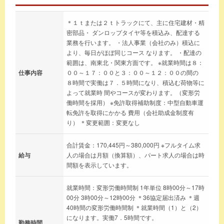
＊１ｔまたは２ｔトラックにて、主に住宅建材・精
密部品・ ダンロップタイヤ等を積込み、配達する
業務を行います。 ・法人事業（会社のみ）積込に
より、毎日がほぼ同じコース なります。 ・配達の
範囲は、南東北・関東方面です。 ※就業時間は８：
仕事内容
００～１７：００と３：００～１２：００の間の
８時間で実働は７．５時間になり、積込む荷物等に
よって就業時 間やコースが変わります。（変形労
働時間を採用） ※免許取得補助制度：中型自動車運
転免許を取得にかかる 費用（会社助成金制度有
り） ＊変更範囲：変更なし
合計賃金：170,445円～380,000円 ※フルタイム求
給与
人の場合は月額（換算額）、パート求人の場合は時
間額を表示しています。
就業時間：変形労働時間制 1年単位 8時00分～17時
00分 3時00分～12時00分 ＊36協定届出済み ＊週
40時間の変形労働時間制 ＊就業時間（1）と（2）
になります。実働7．5時間です。
勤務時間