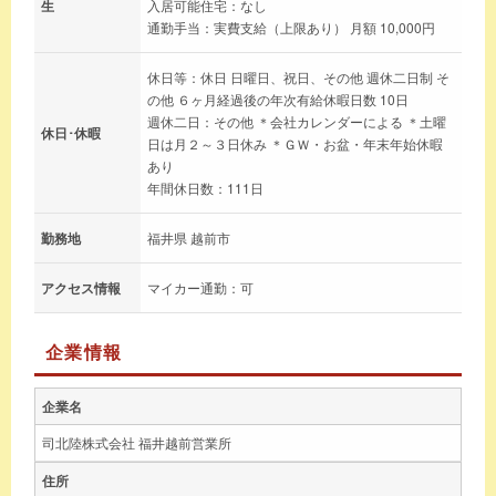
生
入居可能住宅：なし
通勤手当：実費支給（上限あり） 月額 10,000円
休日等：休日 日曜日、祝日、その他 週休二日制 そ
の他 ６ヶ月経過後の年次有給休暇日数 10日
週休二日：その他 ＊会社カレンダーによる ＊土曜
休日･休暇
日は月２～３日休み ＊ＧＷ・お盆・年末年始休暇
あり
年間休日数：111日
勤務地
福井県 越前市
アクセス情報
マイカー通勤：可
企業情報
企業名
司北陸株式会社 福井越前営業所
住所