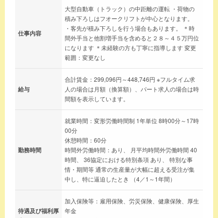
大型自動車（トラック）の中距離の運転 ・荷物の
積み下ろしはフオークリフトが中心となります。
・客先が積み下ろしを行う場合もあります。 ＊時
仕事内容
間外手当と他割増手当を含めると２８～４５万円位
になります ＊未経験の方も丁寧に指導します 変更
範囲：変更なし
合計賃金：299,096円～448,746円 ※フルタイム求
給与
人の場合は月額（換算額）、パート求人の場合は時
間額を表示しています。
就業時間：変形労働時間制 1年単位 8時00分～17時
00分
休憩時間：60分
勤務時間
時間外労働時間：あり、 月平均時間外労働時間 40
時間、 36協定における特別条項 あり、 特別な事
情・期間等 通常の生産量が大幅に超える受注が集
中し、特に逼迫したとき （4／1～1年間）
加入保険等：雇用保険、労災保険、健康保険、厚生
待遇及び福利厚
年金