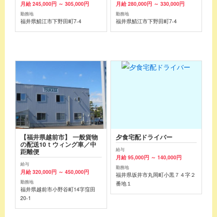
月給 245,000円 ～ 305,000円
月給 280,000円 ～ 330,000円
勤務地
勤務地
福井県鯖江市下野田町7-4
福井県鯖江市下野田町7-4
【福井県越前市】 一般貨物
夕食宅配ドライバー
の配送10ｔウィング車／中
給与
距離便
月給 95,000円 ～ 140,000円
給与
勤務地
月給 320,000円 ～ 450,000円
福井県坂井市丸岡町小黒７４字２
勤務地
番地１
福井県越前市小野谷町14字窪田
20-1