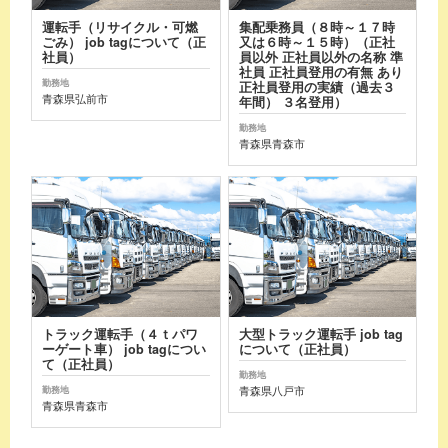
運転手（リサイクル・可燃
集配乗務員（８時～１７時
ごみ） job tagについて（正
又は６時～１５時）（正社
社員）
員以外 正社員以外の名称 準
社員 正社員登用の有無 あり
勤務地
正社員登用の実績（過去３
青森県弘前市
年間） ３名登用）
勤務地
青森県青森市
トラック運転手（４ｔパワ
大型トラック運転手 job tag
ーゲート車） job tagについ
について（正社員）
て（正社員）
勤務地
青森県八戸市
勤務地
青森県青森市