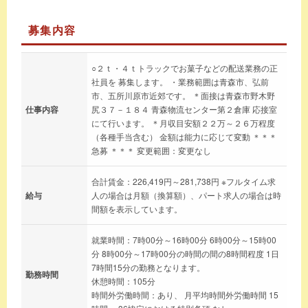
募集内容
○２ｔ・４ｔトラックでお菓子などの配送業務の正
社員を 募集します。 ・業務範囲は青森市、弘前
市、五所川原市近郊です。 ＊面接は青森市野木野
仕事内容
尻３７－１８４ 青森物流センター第２倉庫 応接室
にて行います。 ＊月収目安額２２万～２６万程度
（各種手当含む） 金額は能力に応じて変動 ＊＊＊
急募 ＊＊＊ 変更範囲：変更なし
合計賃金：226,419円～281,738円 ※フルタイム求
給与
人の場合は月額（換算額）、パート求人の場合は時
間額を表示しています。
就業時間：7時00分～16時00分 6時00分～15時00
分 8時00分～17時00分の時間の間の8時間程度 1日
7時間15分の勤務となります。
勤務時間
休憩時間：105分
時間外労働時間：あり、 月平均時間外労働時間 15