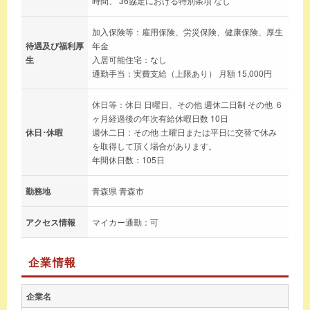
時間、 36協定における特別条項 なし
加入保険等：雇用保険、労災保険、健康保険、厚生
待遇及び福利厚
年金
生
入居可能住宅：なし
通勤手当：実費支給（上限あり） 月額 15,000円
休日等：休日 日曜日、その他 週休二日制 その他 ６
ヶ月経過後の年次有給休暇日数 10日
休日･休暇
週休二日：その他 土曜日または平日に交替で休み
を取得して頂く場合があります。
年間休日数：105日
勤務地
青森県 青森市
アクセス情報
マイカー通勤：可
企業情報
企業名