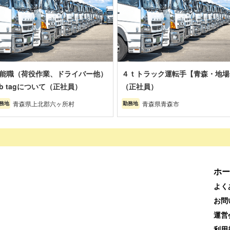
能職（荷役作業、ドライバー他）
４ｔトラック運転手【青森・地場
ob tagについて（正社員）
（正社員）
青森県上北郡六ヶ所村
青森県青森市
務地
勤務地
ホー
よく
お問
運営
利用