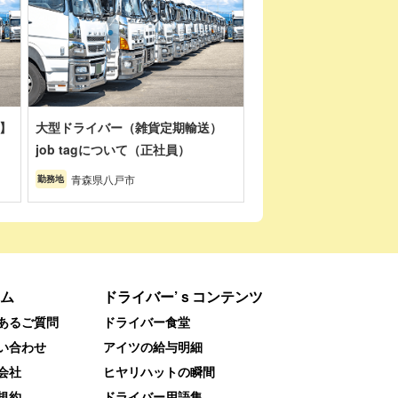
】
大型ドライバー（雑貨定期輸送）
job tagについて（正社員）
青森県八戸市
勤務地
ム
ドライバー’ｓコンテンツ
あるご質問
ドライバー食堂
い合わせ
アイツの給与明細
会社
ヒヤリハットの瞬間
規約
ドライバー用語集