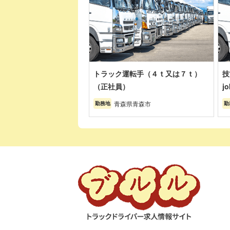
トラック運転手（４ｔ又は７ｔ）
技
（正社員）
j
青森県青森市
勤務地
勤