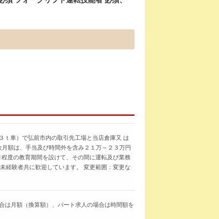
３ｔ車）で弘前市内の取引先工場と当店倉庫又 は
金月額は、手当及び時間外を含み２１万～２３万円
ヶ月程度の教育期間を設けて、その間に運転及び業務
び未経験者共に歓迎しています。 変更範囲：変更な
求人の場合は月額（換算額）、パート求人の場合は時間額を