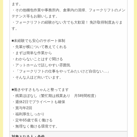
ます。
・その他梱包作業や事務所内、倉庫内の清掃、フォークリフトのメン
テナンス等もお願いします。
・フォークリフトの経験がない方でも大歓迎！ 免許取得制度ありま
す。
■未経験でも安心のサポート体制
・先輩が横について教えてくれる
・まずは簡単な作業から
・わからないことはすぐ聞ける
・アットホームで話しやすい雰囲気
・「フォークリフトの仕事をやってみたいけど自信ない…」
・そんな人ほど向いています。
■働きやすさもちゃんと整ってます
・残業ほぼなし（繁忙期は残業あり 月5時間程度）
・週休2日でプライベートも確保
・賞与年2回
・福利厚生しっかり
・定年65歳で長く働ける
・無理なく働ける環境です。
対象となる人・条件