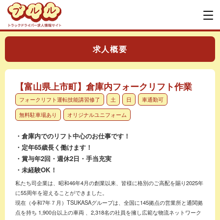
求人概要
【富山県上市町】倉庫内フォークリフト作業
フォークリフト運転技能講習修了
土
日
車通勤可
無料駐車場あり
オリジナルユニフォーム
・倉庫内でのリフト中心のお仕事です！
・定年65歳長く働けます！
・賞与年2回・週休2日・手当充実
・未経験OK！
私たち司企業は、昭和46年4月の創業以来、皆様に格別のご高配を賜り2025年
に55周年を迎えることができました。
現在（令和7年７月）TSUKASAグループは、全国に145拠点の営業所と通関拠
点を持ち 1,900台以上の車両 、2,318名の社員を擁し広範な物流ネットワーク