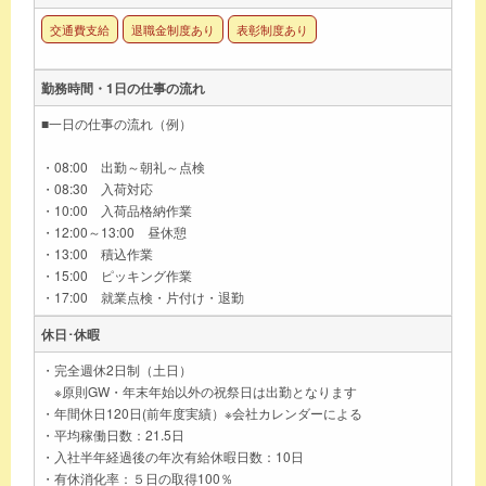
交通費支給
退職金制度あり
表彰制度あり
勤務時間・1日の仕事の流れ
■一日の仕事の流れ（例）
・08:00 出勤～朝礼～点検
・08:30 入荷対応
・10:00 入荷品格納作業
・12:00～13:00 昼休憩
・13:00 積込作業
・15:00 ピッキング作業
・17:00 就業点検・片付け・退勤
休日･休暇
・完全週休2日制（土日）
※原則GW・年末年始以外の祝祭日は出勤となります
・年間休日120日(前年度実績）※会社カレンダーによる
・平均稼働日数：21.5日
・入社半年経過後の年次有給休暇日数：10日
・有休消化率：５日の取得100％