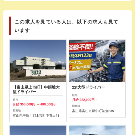
この求人を見ている人は、以下の求人も見て
います
【富山県上市町】中距離大
22t大型ドライバー
型ドライバー
給与
月給 222,000円 ～
給与
月給 350,000円 ～ 400,000円
勤務地
富山県富山市婦中町笹倉635
勤務地
富山県中新川郡上市町下青出19