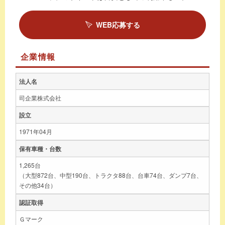
WEB応募する
企業情報
法人名
司企業株式会社
設立
1971年04月
保有車種・台数
1,265台
（大型872台、中型190台、トラクタ88台、台車74台、ダンプ7台、
その他34台）
認証取得
Ｇマーク