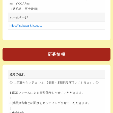
㈱、YKK AP㈱
（敬称略、五十音順）
ホームページ
https://tsukasa-k-k.co.jp/
応募情報
選考の流れ
◎ ご応募から内定までは、2週間～3週間程度頂いております。◎
1.応募フォームによる書類選考をさせていただきます。
↓
2.採用担当者との面接をセッティングさせていただきます。
↓
3.内定決定