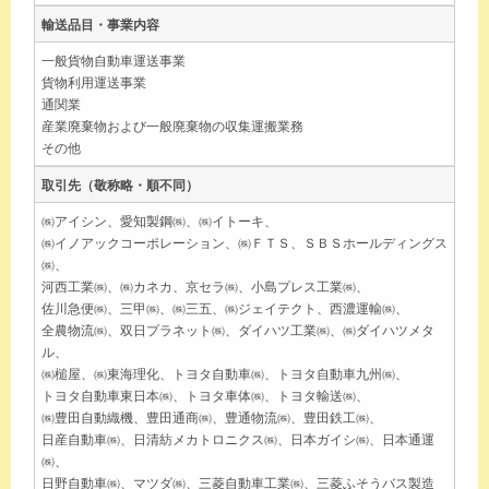
輸送品目・事業内容
一般貨物自動車運送事業
貨物利用運送事業
通関業
産業廃棄物および一般廃棄物の収集運搬業務
その他
取引先（敬称略・順不同）
㈱アイシン、愛知製鋼㈱、㈱イトーキ、
㈱イノアックコーポレーション、㈱ＦＴＳ、ＳＢＳホールディングス
㈱、
河西工業㈱、㈱カネカ、京セラ㈱、小島プレス工業㈱、
佐川急便㈱、三甲㈱、㈱三五、㈱ジェイテクト、西濃運輸㈱、
全農物流㈱、双日プラネット㈱、ダイハツ工業㈱、㈱ダイハツメタ
ル、
㈱槌屋、㈱東海理化、トヨタ自動車㈱、トヨタ自動車九州㈱、
トヨタ自動車東日本㈱、トヨタ車体㈱、トヨタ輸送㈱、
㈱豊田自動織機、豊田通商㈱、豊通物流㈱、豊田鉄工㈱、
日産自動車㈱、日清紡メカトロニクス㈱、日本ガイシ㈱、日本通運
㈱、
日野自動車㈱、マツダ㈱、三菱自動車工業㈱、三菱ふそうバス製造