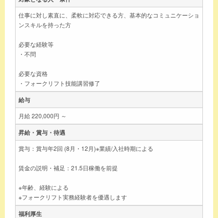
仕事に対し素直に、柔軟に対応できる方、基本的なコミュニケーショ
ンスキルを持った方
必要な経験等
・不問
必要な資格
・フォークリフト技能講習修了
給与
月給 220,000円 ～
昇給・賞与・待遇
賞与：賞与年2回 (8月・12月)※業績/入社時期による
賃金の説明・補足：21.5日稼働を前提
※年齢、経験による
※フォークリフト実務経験者を優遇します
福利厚生