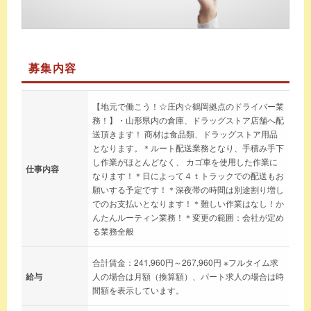
募集内容
【地元で働こう！☆庄内☆鶴岡拠点のドライバー業
務！】・山形県内の倉庫、ドラッグストア店舗へ配
送頂きます！ 商材は食品類、ドラッグストア用品
となります。＊ルート配送業務となり、手積み手下
し作業がほとんどなく、 カゴ車を使用した作業に
仕事内容
なります！＊日によって４ｔトラックでの配送もお
願いする予定です！＊深夜帯の時間は別途割り増し
でのお支払いとなります！＊難しい作業はなし！か
んたんルーティン業務！＊変更の範囲：会社が定め
る業務全般
合計賃金：241,960円～267,960円 ※フルタイム求
給与
人の場合は月額（換算額）、パート求人の場合は時
間額を表示しています。