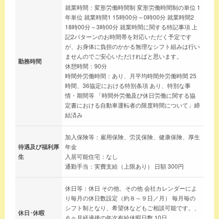
就業時間：変形労働時間制 変形労働時間制の単位 1
年単位 就業時間1 15時00分～0時00分 就業時間2
18時00分～3時00分 就業時間に関する特記事項 上
記2パターンのお時間帯を対応いただく予定です
が、お身体に負担のかかる無理なシフト組みは行い
ませんのでご安心いただければと思います。
勤務時間
休憩時間：90分
時間外労働時間：あり、月平均時間外労働時間 25
時間、36協定における特別条項 あり、特別な事
情・期間等 「時間外労働及び休日労働に関する協
定書における自動車運転者の限度時間について」締
結済み
加入保険等：雇用保険、労災保険、健康保険、厚生
待遇及び福利厚
年金
生
入居可能住宅：なし
通勤手当：実費支給（上限あり） 日額 300円
休日等：休日 その他、その他 会社カレンダーによ
り毎月の休日数設定（約８～９日／月） 毎月毎の
シフト制となり、希望休などもご相談可能です。、
休日･休暇
６ヶ月経過後の年次有給休暇日数 10日