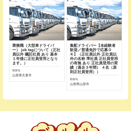
乗務職（大型車ドライバ
集配ドライバー【未経験者
ー） job tagについて（正社
歓迎／普通免許で応募Ｏ
員以外 嘱託社員 あり 基本
Ｋ】（正社員以外 正社員以
１年後に正社員登用となり
外の名称 準社員 正社員登用
ます。）
の有無 あり 正社員登用の実
績（過去３年間） ４名（原
勤務地
則正社員登用））
山形県天童市
勤務地
山形県山形市