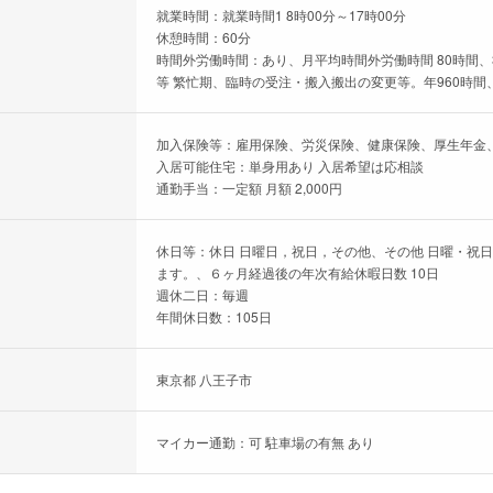
就業時間：就業時間1 8時00分～17時00分
休憩時間：60分
時間外労働時間：あり、月平均時間外労働時間 80時間、
等 繁忙期、臨時の受注・搬入搬出の変更等。年960時間
加入保険等：雇用保険、労災保険、健康保険、厚生年金
入居可能住宅：単身用あり 入居希望は応相談
通勤手当：一定額 月額 2,000円
休日等：休日 日曜日，祝日，その他、その他 日曜・祝
ます。、６ヶ月経過後の年次有給休暇日数 10日
週休二日：毎週
年間休日数：105日
東京都 八王子市
マイカー通勤：可 駐車場の有無 あり