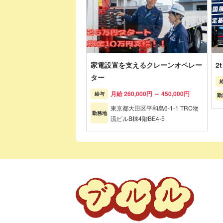
家電設置を支えるクレーンオペレー
2
ター
月給 260,000円 ～ 450,000円
給与
勤
東京都大田区平和島6-1-1 TRC物
勤務地
流ビルB棟4階BE4-5