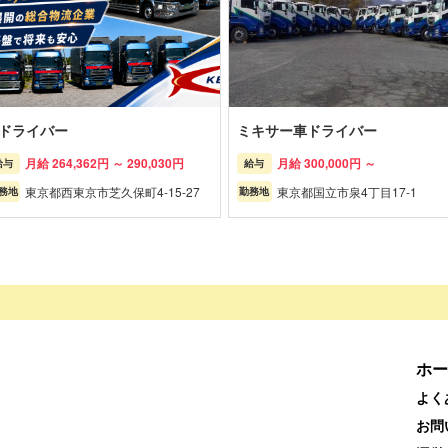
tドライバー
ミキサー車ドライバー
月給 264,362円 ～ 290,030円
月給 300,000円 ～
給与
給与
東京都西東京市芝久保町4-15-27
東京都国立市泉4丁目17-1
務地
勤務地
ホー
よく
お問