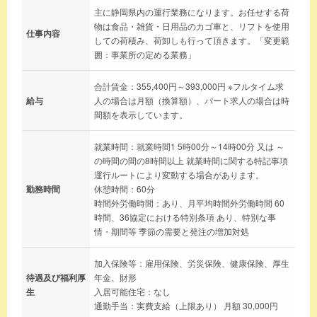
主に静岡県内の運行業務になります。お任せする荷
物は食品・雑貨・日用品のカゴ車と、リフトを使用
仕事内容
しての荷積み、荷卸しも行って頂きます。「変更範
囲：事業所の定める業務」
合計賃金：355,400円～393,000円 ※フルタイム求
給与
人の場合は月額（換算額）、パート求人の場合は時
間額を表示しています。
就業時間：就業時間1 5時00分～14時00分 又は ～
の時間の間の8時間以上 就業時間に関する特記事項
運行ルートにより変動する場合があります。
勤務時間
休憩時間：60分
時間外労働時間：あり、月平均時間外労働時間 60
時間、36協定における特別条項 あり、特別な事
情・期間等 季節の需要と発注の増加対処
加入保険等：雇用保険、労災保険、健康保険、厚生
待遇及び福利厚
年金、財形
生
入居可能住宅：なし
通勤手当：実費支給（上限あり） 月額 30,000円