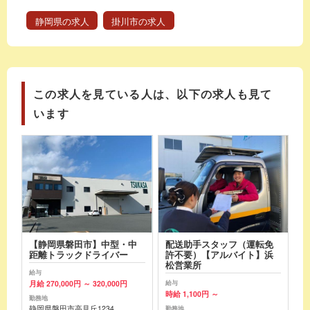
静岡県の求人
掛川市の求人
この求人を見ている人は、以下の求人も見て
います
【静岡県磐田市】中型・中
配送助手スタッフ（運転免
距離トラックドライバー
許不要）【アルバイト】浜
松営業所
給与
月給 270,000円 ～ 320,000円
給与
時給 1,100円 ～
勤務地
静岡県磐田市高見丘1234
勤務地