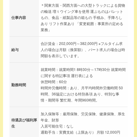
＊関東方面・関西方面への大型トラックによる貨物
の輸送 増ｔウイング車を使用 運ぶものはパレット
仕事内容
もの、食品・紙製品等の箱もの 手積み、手降ろし
あり リフト作業あり 「変更範囲：事業所の定める
業務」
合計賃金：202,000円～382,000円 ※フルタイム求
給与
人の場合は月額（換算額）、パート求人の場合は時
間額を表示しています。
就業時間：就業時間1 8時30分～17時30分 就業時間
に関する特記事項 運行表による
休憩時間：60分
勤務時間
時間外労働時間：あり、月平均時間外労働時間 50
時間、36協定における特別条項 あり、特別な事
情・期間等 繁忙期、年間960時間。
加入保険等：雇用保険、労災保険、健康保険、厚生
待遇及び福利厚
年金、財形
生
入居可能住宅：なし
通勤手当：実費支給（上限あり） 月額 12,000円