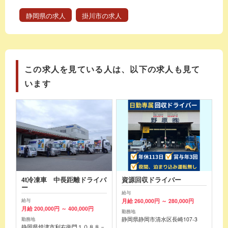
静岡県の求人
掛川市の求人
この求人を見ている人は、以下の求人も見て
います
4t冷凍車 中長距離ドライバ
資源回収ドライバー
ー
給与
月給 260,000円 ～ 280,000円
給与
月給 200,000円 ～ 400,000円
勤務地
静岡県静岡市清水区長崎107-3
勤務地
静岡県焼津市利右衛門１０８８－