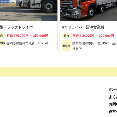
型トラックドライバー
4ｔドライバー沼津営業所
月給 270,000円 ～ 350,000円
月給 210,000円 ～ 300,000円
給与
給与
静岡県御前崎市池新田6625-6
静岡県沼津市岡一色649-1 沼
務地
勤務地
営業所
ホー
よく
お問
運営