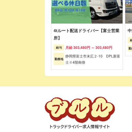
4tルート配送ドライバー【富士営業
中
所】
月給 303,480円 ～ 303,480円
給与
勤
静岡県富士市末広２-10 DPL新富
勤務地
士Ⅱ4階南側