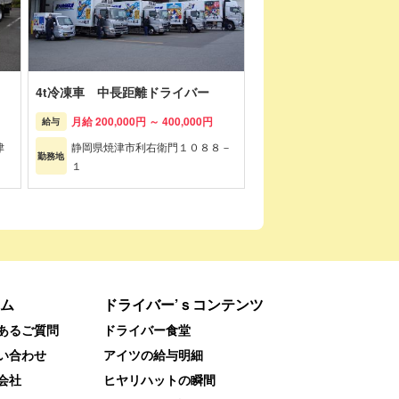
4t冷凍車 中長距離ドライバー
月給 200,000円 ～ 400,000円
給与
津
静岡県焼津市利右衛門１０８８－
勤務地
１
ム
ドライバー’ｓコンテンツ
あるご質問
ドライバー食堂
い合わせ
アイツの給与明細
会社
ヒヤリハットの瞬間