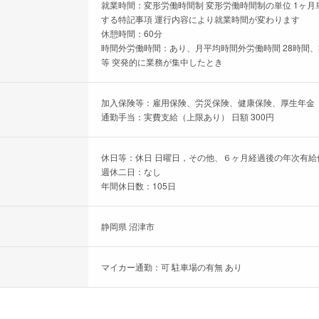
就業時間：変形労働時間制 変形労働時間制の単位 1ヶ月単位
する特記事項 運行内容により就業時間が変わります
休憩時間：60分
時間外労働時間：あり、月平均時間外労働時間 28時間、
等 突発的に業務が集中したとき
加入保険等：雇用保険、労災保険、健康保険、厚生年金
通勤手当：実費支給（上限あり） 日額 300円
休日等：休日 日曜日，その他、６ヶ月経過後の年次有給休
週休二日：なし
年間休日数：105日
静岡県 沼津市
マイカー通勤：可 駐車場の有無 あり