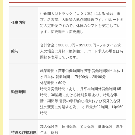
〇夜間大型トラック（１０ｔ車）による 仙台、東
京、名古屋、大阪等の拠点間輸送です。〇ルート固
仕事内容
定の定期便ですので、休日のシフトも安定 してい
ます。変更範囲：変更無し
合計賃金：300,800円～351,650円 ※フルタイム求
給与
人の場合は月額（換算額）、パート求人の場合は時
間額を表示しています。
就業時間：変形労働時間制 変形労働時間制の単位 1
ヶ月単位 就業時間1 17時00分～2時00分
休憩時間：60分
時間外労働時間：あり、月平均時間外労働時間 65
勤務時間
時間、36協定における特別条項 あり、特別な事
情・期間等 需要の季節的な増大および突発的な発
注の変更に対処する為、1ヶ月最大92時間、1年960
時間
加入保険等：雇用保険、労災保険、健康保険、厚生
待遇及び福利厚
年金、財形