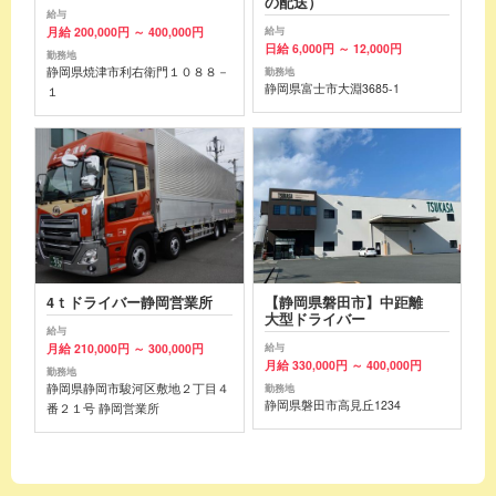
の配送）
給与
月給 200,000円 ～ 400,000円
給与
日給 6,000円 ～ 12,000円
勤務地
静岡県焼津市利右衛門１０８８－
勤務地
静岡県富士市大淵3685-1
１
4ｔドライバー静岡営業所
【静岡県磐田市】中距離
大型ドライバー
給与
月給 210,000円 ～ 300,000円
給与
月給 330,000円 ～ 400,000円
勤務地
静岡県静岡市駿河区敷地２丁目４
勤務地
静岡県磐田市高見丘1234
番２１号 静岡営業所