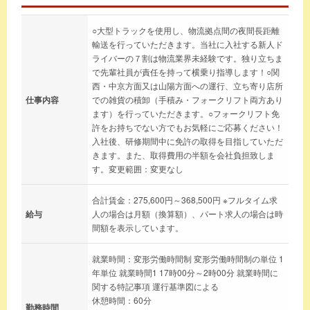
○大型トラックを使用し、物流拠点間の夜間長距離
輸送を行っていただきます。当社に入社する新人ド
ライバーの７割は物流業界未経験です。独り立ちま
で先輩社員が責任を持って横乗り指導します！○関
西・中京方面又は山陽方面への運行、立ち寄り店所
仕事内容
での雑貨の積卸（手積み・フォークリフト両方あり
ます）を行っていただきます。○フォークリフト免
許をお持ちでない方でもお気軽にご応募ください！
入社後、研修期間中に免許の取得を目指していただ
きます。また、取得費用の半額を会社負担致しま
す。変更範囲：変更なし
合計賃金：275,600円～368,500円 ※フルタイム求
給与
人の場合は月額（換算額）、パート求人の場合は時
間額を表示しています。
就業時間：変形労働時間制 変形労働時間制の単位 1
年単位 就業時間1 17時00分～2時00分 就業時間に
関する特記事項 運行基準図による
休憩時間：60分
勤務時間