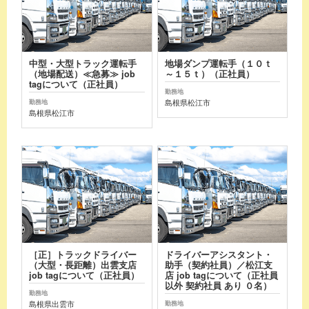
中型・大型トラック運転手
地場ダンプ運転手（１０ｔ
（地場配送）≪急募≫ job
～１５ｔ）（正社員）
tagについて（正社員）
勤務地
島根県松江市
勤務地
島根県松江市
［正］トラックドライバー
ドライバーアシスタント・
（大型・長距離）出雲支店
助手（契約社員）／松江支
job tagについて（正社員）
店 job tagについて（正社員
以外 契約社員 あり ０名）
勤務地
島根県出雲市
勤務地