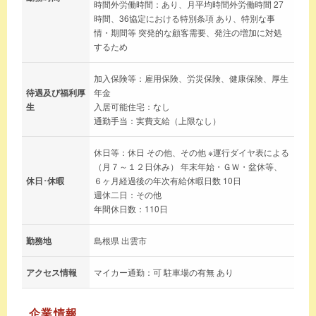
時間外労働時間：あり、月平均時間外労働時間 27
時間、36協定における特別条項 あり、特別な事
情・期間等 突発的な顧客需要、発注の増加に対処
するため
加入保険等：雇用保険、労災保険、健康保険、厚生
待遇及び福利厚
年金
生
入居可能住宅：なし
通勤手当：実費支給（上限なし）
休日等：休日 その他、その他 ※運行ダイヤ表による
（月７～１２日休み） 年末年始・ＧＷ・盆休等、
休日･休暇
６ヶ月経過後の年次有給休暇日数 10日
週休二日：その他
年間休日数：110日
勤務地
島根県 出雲市
アクセス情報
マイカー通勤：可 駐車場の有無 あり
企業情報