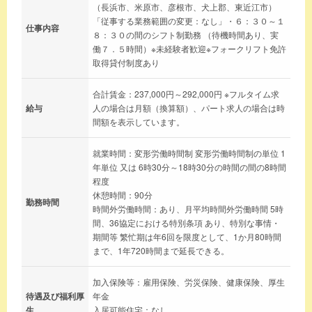
（長浜市、米原市、彦根市、犬上郡、東近江市）
「従事する業務範囲の変更：なし」・６：３０～１
仕事内容
８：３０の間のシフト制勤務 （待機時間あり、実
働７．５時間）※未経験者歓迎※フォークリフト免許
取得貸付制度あり
合計賃金：237,000円～292,000円 ※フルタイム求
給与
人の場合は月額（換算額）、パート求人の場合は時
間額を表示しています。
就業時間：変形労働時間制 変形労働時間制の単位 1
年単位 又は 6時30分～18時30分の時間の間の8時間
程度
休憩時間：90分
勤務時間
時間外労働時間：あり、月平均時間外労働時間 5時
間、36協定における特別条項 あり、特別な事情・
期間等 繁忙期は年6回を限度として、1か月80時間
まで、1年720時間まで延長できる。
加入保険等：雇用保険、労災保険、健康保険、厚生
待遇及び福利厚
年金
生
入居可能住宅：なし