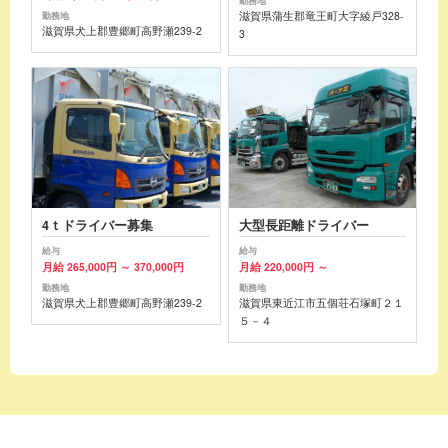
勤務地
滋賀県蒲生郡竜王町大字綾戸328-
勤務地
滋賀県犬上郡豊郷町高野瀬239-2
3
4ｔドライバー募集
大型長距離ドライバー
給与
給与
月給 265,000円 ～ 370,000円
月給 220,000円 ～
勤務地
勤務地
滋賀県犬上郡豊郷町高野瀬239-2
滋賀県東近江市五個荘石塚町２１
５－４