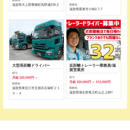
勤務地
滋賀県犬上郡豊郷町高野瀬239-2
勤務地
滋賀県栗東市小柿2-7-7
大型長距離ドライバー
近距離トレーラー乗務員/滋
賀営業所
給与
月給 220,000円 ～
給与
月給 320,000円 ～ 515,000円
勤務地
滋賀県東近江市五個荘石塚町２１
勤務地
滋賀県蒲生郡竜王町山之上881
５－４