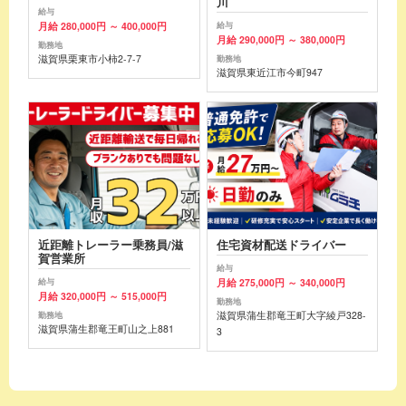
川
給与
月給 280,000円 ～ 400,000円
給与
月給 290,000円 ～ 380,000円
勤務地
滋賀県栗東市小柿2-7-7
勤務地
滋賀県東近江市今町947
近距離トレーラー乗務員/滋
住宅資材配送ドライバー
賀営業所
給与
月給 275,000円 ～ 340,000円
給与
月給 320,000円 ～ 515,000円
勤務地
滋賀県蒲生郡竜王町大字綾戸328-
勤務地
滋賀県蒲生郡竜王町山之上881
3