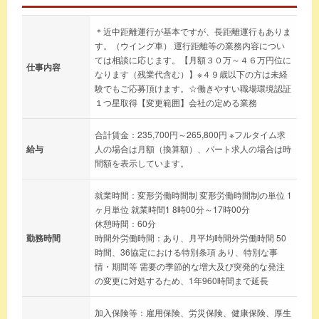
＊近中距離運行が基本ですが、長距離運行もありま
す。（ウイング車） 運行距離等の業務内容につい
ては相談に応じます。【月額３０万～４６万円位に
仕事内容
なります（残業代含む）】※４９歳以下の方は未経
験でもご応募頂けます。☆働きやすい職場環境認証
１つ星取得【変更範囲】会社の定める業務
合計賃金：235,700円～265,800円 ※フルタイム求
給与
人の場合は月額（換算額）、パート求人の場合は時
間額を表示しています。
就業時間：変形労働時間制 変形労働時間制の単位 1
ヶ月単位 就業時間1 8時00分～17時00分
休憩時間：60分
勤務時間
時間外労働時間：あり、月平均時間外労働時間 50
時間、36協定における特別条項 あり、特別な事
情・期間等 需要の季節的な増大及び突発的な発注
の変更に対処するため、1年960時間まで延長
加入保険等：雇用保険、労災保険、健康保険、厚生