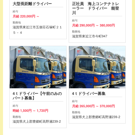
大型長距離ドライバー
正社員 海上コンテナトレ
ーラー ドライバー 能登
給与
川
月給 220,000円 ～
給与
勤務地
月給 290,000円 ～ 380,000円
滋賀県東近江市五個荘石塚町２１
勤務地
５－４
滋賀県東近江市今町947
4ｔドライバー【午前のみの
4ｔドライバー募集
パート募集】
給与
月給 265,000円 ～ 370,000円
給与
時給 1,500円 ～ 1,720円
勤務地
滋賀県犬上郡豊郷町高野瀬239-2
勤務地
滋賀県犬上郡豊郷町高野瀬239-2