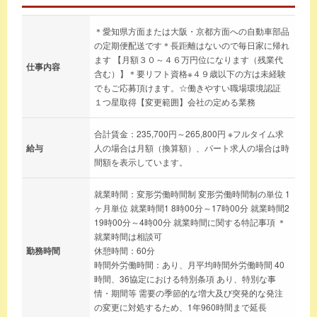
＊愛知県方面または大阪・京都方面への自動車部品
の定期便配送です＊長距離はないので毎日家に帰れ
ます 【月額３０～４６万円位になります（残業代
仕事内容
含む）】＊要リフト資格※４９歳以下の方は未経験
でもご応募頂けます。☆働きやすい職場環境認証
１つ星取得【変更範囲】会社の定める業務
合計賃金：235,700円～265,800円 ※フルタイム求
給与
人の場合は月額（換算額）、パート求人の場合は時
間額を表示しています。
就業時間：変形労働時間制 変形労働時間制の単位 1
ヶ月単位 就業時間1 8時00分～17時00分 就業時間2
19時00分～4時00分 就業時間に関する特記事項 ＊
就業時間は相談可
勤務時間
休憩時間：60分
時間外労働時間：あり、月平均時間外労働時間 40
時間、36協定における特別条項 あり、特別な事
情・期間等 需要の季節的な増大及び突発的な発注
の変更に対処するため、1年960時間まで延長