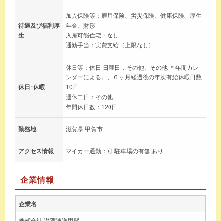
加入保険等：雇用保険、労災保険、健康保険、厚生
待遇及び福利厚
年金、財形
生
入居可能住宅：なし
通勤手当：実費支給（上限なし）
休日等：休日 日曜日，その他、その他 ＊年間カレ
ンダーによる。、６ヶ月経過後の年次有給休暇日数
休日･休暇
10日
週休二日：その他
年間休日数：120日
勤務地
滋賀県 甲賀市
アクセス情報
マイカー通勤：可 駐車場の有無 あり
企業情報
企業名
株式会社 滋賀運送甲賀